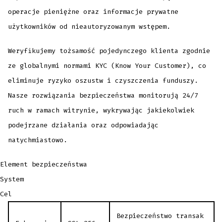
operacje pieniężne oraz informacje prywatne
użytkowników od nieautoryzowanym wstępem.
Weryfikujemy tożsamość pojedynczego klienta zgodnie
ze globalnymi normami KYC (Know Your Customer), co
eliminuje ryzyko oszustw i czyszczenia funduszy.
Nasze rozwiązania bezpieczeństwa monitorują 24/7
ruch w ramach witrynie, wykrywając jakiekolwiek
podejrzane działania oraz odpowiadając
natychmiastowo.
Element bezpieczeństwa
System
Cel
Bezpieczeństwo transak