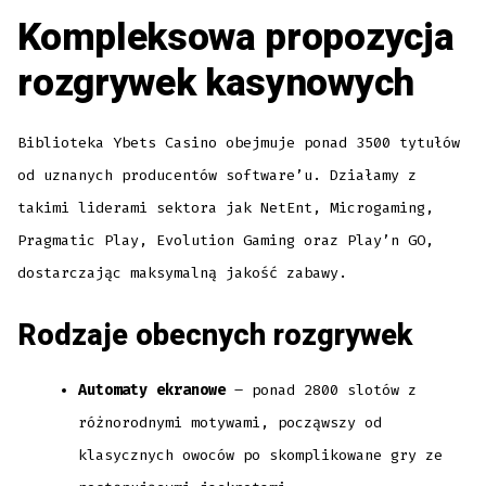
Kompleksowa propozycja
rozgrywek kasynowych
Biblioteka Ybets Casino obejmuje ponad 3500 tytułów
od uznanych producentów software’u. Działamy z
takimi liderami sektora jak NetEnt, Microgaming,
Pragmatic Play, Evolution Gaming oraz Play’n GO,
dostarczając maksymalną jakość zabawy.
Rodzaje obecnych rozgrywek
Automaty ekranowe
– ponad 2800 slotów z
różnorodnymi motywami, począwszy od
klasycznych owoców po skomplikowane gry ze