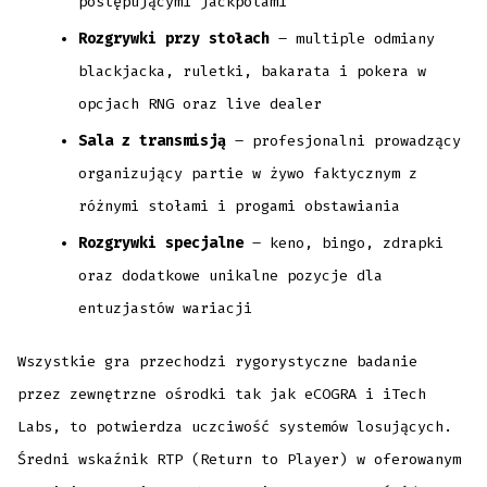
postępującymi jackpotami
Rozgrywki przy stołach
– multiple odmiany
blackjacka, ruletki, bakarata i pokera w
opcjach RNG oraz live dealer
Sala z transmisją
– profesjonalni prowadzący
organizujący partie w żywo faktycznym z
różnymi stołami i progami obstawiania
Rozgrywki specjalne
– keno, bingo, zdrapki
oraz dodatkowe unikalne pozycje dla
entuzjastów wariacji
Wszystkie gra przechodzi rygorystyczne badanie
przez zewnętrzne ośrodki tak jak eCOGRA i iTech
Labs, to potwierdza uczciwość systemów losujących.
Średni wskaźnik RTP (Return to Player) w oferowanym