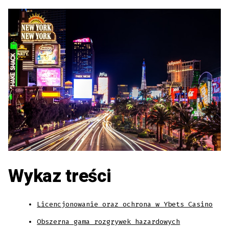
Serwis
Gier
Najnow
Genera
Wykaz treści
Licencjonowanie oraz ochrona w Ybets Casino
Obszerna gama rozgrywek hazardowych