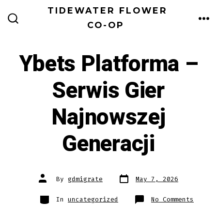
Skip
TIDEWATER FLOWER
to
CO-OP
ME
SEARCH
TOGGLE
content
Ybets Platforma –
Serwis Gier
Najnowszej
Generacji
Post
Post
By
gdmigrate
May 7, 2026
date
author
Categories
on
In
uncategorized
No Comments
Ybets
Platfo
–