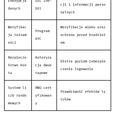
Enkrypcja
SSL 256-
cji i informacji perso
danych
bit
nalnych
Weryfikac
Weryfikacja wieku oraz
Program
ja tożsam
ochrona przed kradzież
KYC
ości
om
Bezpiecze
Autoryza
Ekstra poziom zabezpie
ństwo kon
cja dwue
czenia logowania
ta
tapowe
System li
RNG cert
Prawdziwość efektów ty
czb rando
yfikowan
tułów
mowych
y