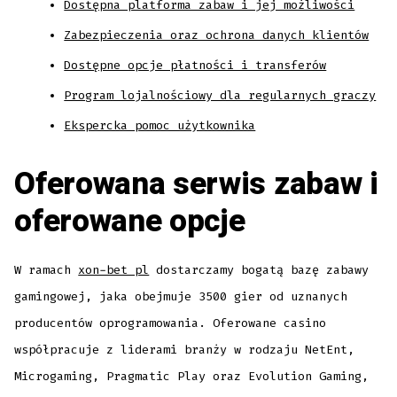
Dostępna platforma zabaw i jej możliwości
Zabezpieczenia oraz ochrona danych klientów
Dostępne opcje płatności i transferów
Program lojalnościowy dla regularnych graczy
Ekspercka pomoc użytkownika
Oferowana serwis zabaw i
oferowane opcje
W ramach
xon-bet pl
dostarczamy bogatą bazę zabawy
gamingowej, jaka obejmuje 3500 gier od uznanych
producentów oprogramowania. Oferowane casino
współpracuje z liderami branży w rodzaju NetEnt,
Microgaming, Pragmatic Play oraz Evolution Gaming,