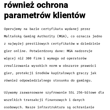
również ochrona
parametrów klientów
Operujemy na bazie certyfikatu wydanej przez
Maltańską Gaming Authority (MGA), co oznacza jedno
z najwyżej prestiżowych certyfikatów w dziedzinie
gier online. Potwierdzony dane: MGA nadzoruje
więcej niż 300 firm i wymaga od operatorów
zrealizowania wysokich norm w obszarze prawości
gier, protekcji środków kapitałowych graczy jak
również odpowiedzialnego stosunku do gamingu.
Używamy zaawansowane szyfrowanie SSL 256-bitowe dla
wszelkich transakcji finansowych i danych
osobowych. Nasze infrastruktura są ochranianie