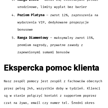
urodzinowe, limity wypłat bez barier
Poziom Platyna
– zwrot 12%, zaproszenia na
wydarzenia VIP, dedykowane propozycje
bonusowe
Ranga Diamentowy
– maksymalny zwrot 15%,
premium nagrody, prywatne zawody z
zapewnionymi sumami bonusów
Ekspercka pomoc klienta
Nasz zespół pomocy jest zespół z fachowców obecnych
przez pełną 24h, wszystkie doby w tydzień. Klienci
są w stanie połączyć kontakt z supportem poprzez
czat na żywo, email czy numer tel. Średni okres