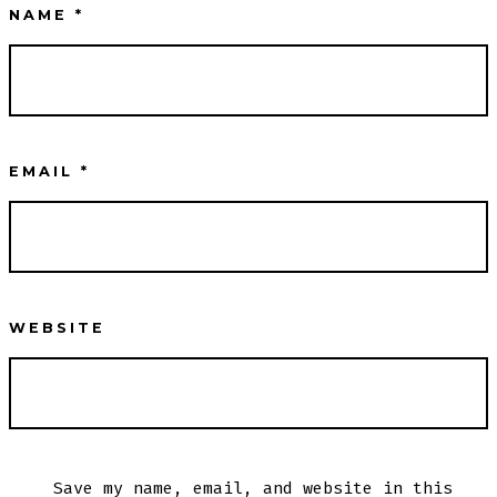
NAME
*
EMAIL
*
WEBSITE
Save my name, email, and website in this