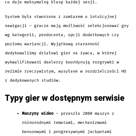
co daje maksymalną klasę każdej sesji.
System była stworzona z zamiarem o intuicyjnej
nawigacji – gracze mają możliwość selekcjonować gry
wg kategorii, producenta, opcji dodatkowych czy
poziomu wariancji. Wyjątkową staranność
dedykowaliśmy działowi gier na żywca, w której
wykwalifikowani dealerzy koordynują rozgrywki w
reżimie rzeczywistym, wysyłane w rozdzielczości HD
z dedykowanych studiów.
Typy gier w dostępnym serwisie
Maszyny wideo
– przeszło 2000 maszyn z
różnorodnymi tematami, mechanizmami
bonusowymi i progresywnymi jackpotami