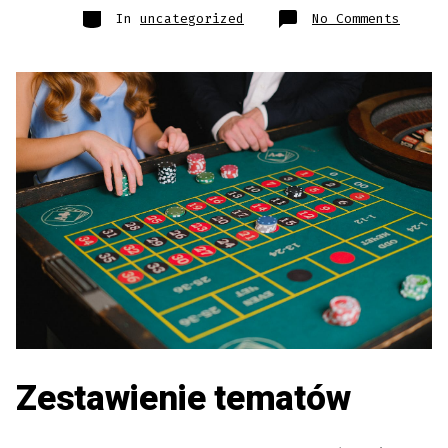
Categories
on
In
uncategorized
No Comments
Xonbet
–
Pełny
Poradn
po
Platfo
Gaming
Nowocz
Klasy
Zestawienie tematów