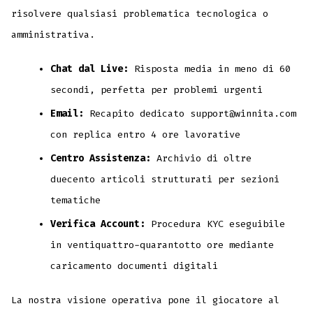
risolvere qualsiasi problematica tecnologica o
amministrativa.
Chat dal Live:
Risposta media in meno di 60
secondi, perfetta per problemi urgenti
Email:
Recapito dedicato
support@winnita.com
con replica entro 4 ore lavorative
Centro Assistenza:
Archivio di oltre
duecento articoli strutturati per sezioni
tematiche
Verifica Account:
Procedura KYC eseguibile
in ventiquattro-quarantotto ore mediante
caricamento documenti digitali
La nostra visione operativa pone il giocatore al