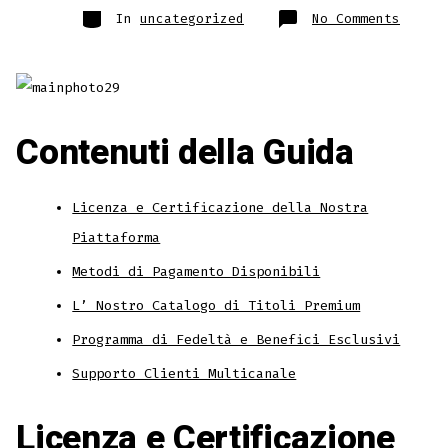
Categories
on
In
uncategorized
No Comments
Winnit
La
Vostra
Destin
Privil
per
il
Gioco
Online
Contenuti della Guida
Sicuro
e
Certif
Licenza e Certificazione della Nostra
Piattaforma
Metodi di Pagamento Disponibili
L’ Nostro Catalogo di Titoli Premium
Programma di Fedeltà e Benefici Esclusivi
Supporto Clienti Multicanale
Licenza e Certificazione