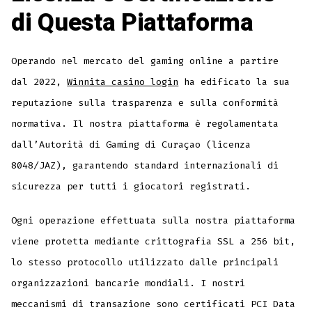
di Questa Piattaforma
Operando nel mercato del gaming online a partire
dal 2022,
Winnita casino login
ha edificato la sua
reputazione sulla trasparenza e sulla conformità
normativa. Il nostra piattaforma è regolamentata
dall’Autorità di Gaming di Curaçao (licenza
8048/JAZ), garantendo standard internazionali di
sicurezza per tutti i giocatori registrati.
Ogni operazione effettuata sulla nostra piattaforma
viene protetta mediante crittografia SSL a 256 bit,
lo stesso protocollo utilizzato dalle principali
organizzazioni bancarie mondiali. I nostri
meccanismi di transazione sono certificati PCI Data