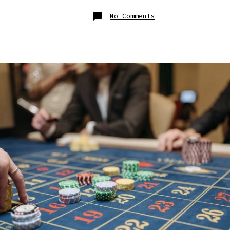
on
No Comments
WildChance
Spielhalle
–
Deine
Premium-
Destination
bezüglich
exzellentes
Online-
Glücksspiel