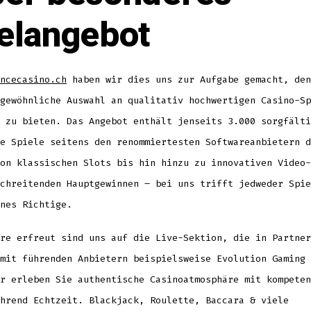
elangebot
ncecasino.ch
haben wir dies uns zur Aufgabe gemacht, den
gewöhnliche Auswahl an qualitativ hochwertigen Casino-Sp
 zu bieten. Das Angebot enthält jenseits 3.000 sorgfälti
e Spiele seitens den renommiertesten Softwareanbietern d
on klassischen Slots bis hin hinzu zu innovativen Video-
chreitenden Hauptgewinnen – bei uns trifft jedweder Spie
nes Richtige.
re erfreut sind uns auf die Live-Sektion, die in Partner
mit führenden Anbietern beispielsweise Evolution Gaming 
r erleben Sie authentische Casinoatmosphäre mit kompeten
hrend Echtzeit. Blackjack, Roulette, Baccara & viele