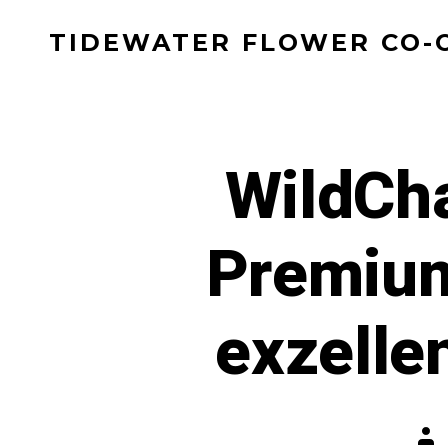
Skip
TIDEWATER FLOWER CO-
to
content
WildCha
Premium
exzelle
Pos
aut