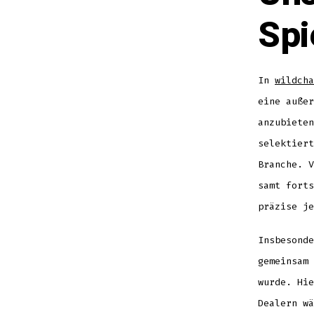
Spi
In
wildcha
eine außer
anzubieten
selektiert
Branche. V
samt forts
präzise je
Insbesonde
gemeinsam 
wurde. Hie
Dealern wä