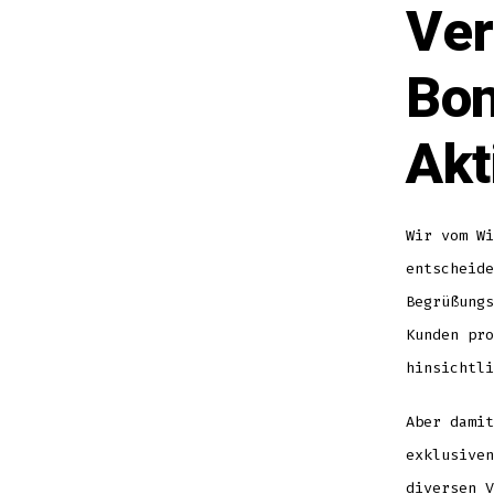
Ver
Bon
Akt
Wir vom Wi
entscheide
Begrüßungs
Kunden pro
hinsichtli
Aber damit
exklusiven
diversen V