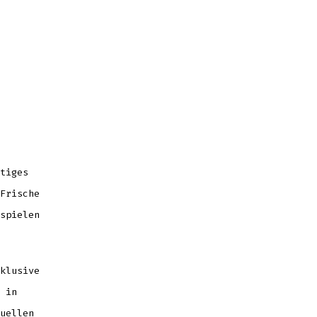
tiges
Frische
spielen
klusive
 in
uellen