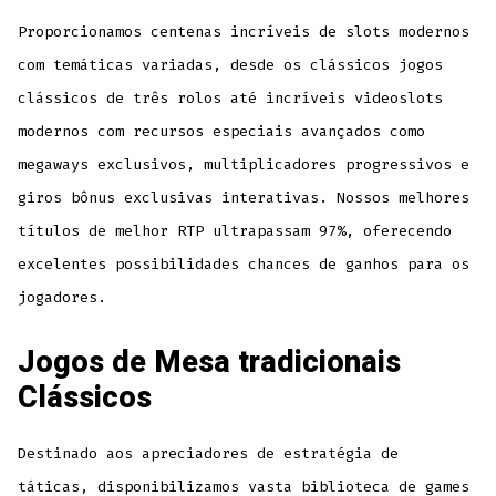
Proporcionamos centenas incríveis de slots modernos
com temáticas variadas, desde os clássicos jogos
clássicos de três rolos até incríveis videoslots
modernos com recursos especiais avançados como
megaways exclusivos, multiplicadores progressivos e
giros bônus exclusivas interativas. Nossos melhores
títulos de melhor RTP ultrapassam 97%, oferecendo
excelentes possibilidades chances de ganhos para os
jogadores.
Jogos de Mesa tradicionais
Clássicos
Destinado aos apreciadores de estratégia de
táticas, disponibilizamos vasta biblioteca de games