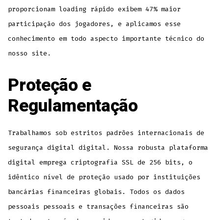
proporcionam loading rápido exibem 47% maior
participação dos jogadores, e aplicamos esse
conhecimento em todo aspecto importante técnico do
nosso site.
Proteção e
Regulamentação
Trabalhamos sob estritos padrões internacionais de
segurança digital digital. Nossa robusta plataforma
digital emprega criptografia SSL de 256 bits, o
idêntico nível de proteção usado por instituições
bancárias financeiras globais. Todos os dados
pessoais pessoais e transações financeiras são