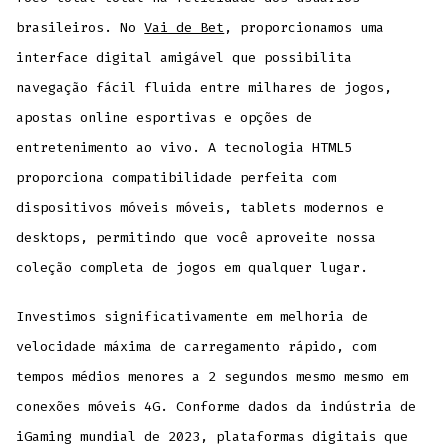
brasileiros. No
Vai de Bet
, proporcionamos uma
interface digital amigável que possibilita
navegação fácil fluida entre milhares de jogos,
apostas online esportivas e opções de
entretenimento ao vivo. A tecnologia HTML5
proporciona compatibilidade perfeita com
dispositivos móveis móveis, tablets modernos e
desktops, permitindo que você aproveite nossa
coleção completa de jogos em qualquer lugar.
Investimos significativamente em melhoria de
velocidade máxima de carregamento rápido, com
tempos médios menores a 2 segundos mesmo mesmo em
conexões móveis 4G. Conforme dados da indústria de
iGaming mundial de 2023, plataformas digitais que