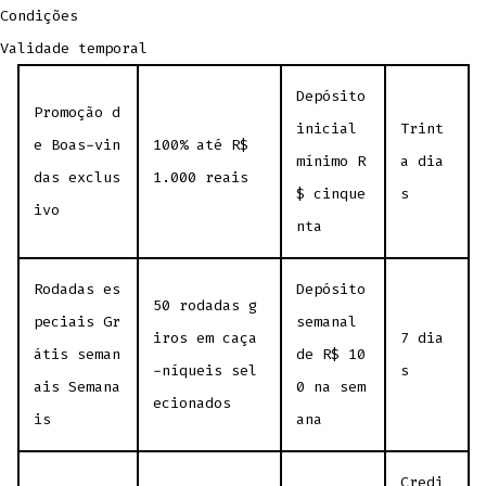
Condições
Validade temporal
Depósito
Promoção d
inicial
Trint
e Boas-vin
100% até R$
mínimo R
a dia
das exclus
1.000 reais
$ cinque
s
ivo
nta
Rodadas es
Depósito
50 rodadas g
peciais Gr
semanal
iros em caça
7 dia
átis seman
de R$ 10
-níqueis sel
s
ais Semana
0 na sem
ecionados
is
ana
Credi