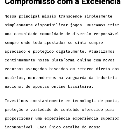
Compromisso com a Excelência
Nossa principal missão transcende simplesmente
simplesmente disponibilizar jogos. Buscamos criar
uma comunidade comunidade de diversão responsável
sempre onde todo apostador se sinta sempre
apreciado e protegido digitalmente. Atualizamos
continuamente nossa plataforma online com novos
recursos avançados baseados em retorno direto dos
usuários, mantendo-nos na vanguarda da indústria
nacional de apostas online brasileira.
Investimos constantemente em tecnologia de ponta,
proteção e variedade de conteúdo oferecido para
proporcionar uma experiência experiência superior
incomparável. Cada único detalhe do nosso