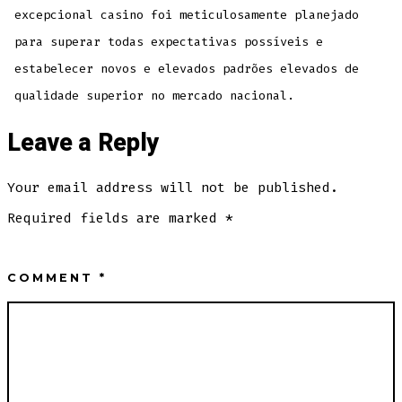
excepcional casino foi meticulosamente planejado
para superar todas expectativas possíveis e
estabelecer novos e elevados padrões elevados de
qualidade superior no mercado nacional.
Leave a Reply
Your email address will not be published.
Required fields are marked
*
COMMENT
*