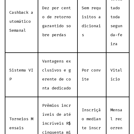
Dez por cent
Sem requ
tado
Cashback a
o de retorno
isitos a
toda
utomático
garantido so
dicionai
segun
Semanal
bre perdas
s
da-fe
ira
Vantagens ex
Sistema VI
clusivos e g
Por conv
Vital
P
erente de co
ite
ício
nta dedicado
Prêmios incr
Inscriçã
Mensa
íveis de até
Torneios M
o median
l rec
incríveis R$
ensais
te inscr
orren
cinquenta mi