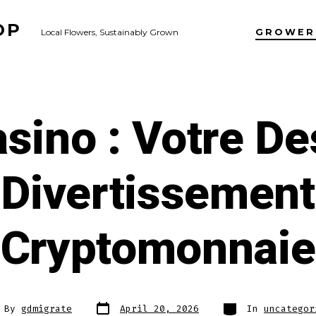
OP
GROWER
Local Flowers, Sustainably Grown
sino : Votre De
 Divertissement
Cryptomonnaie
Post
Categories
t
By
gdmigrate
April 20, 2026
In
uncategor
date
hor