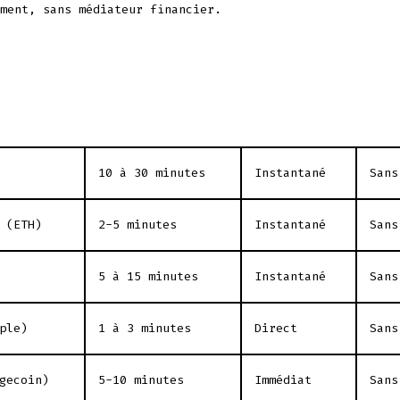
ment, sans médiateur financier.
10 à 30 minutes
Instantané
Sans
 (ETH)
2-5 minutes
Instantané
Sans
5 à 15 minutes
Instantané
Sans
ple)
1 à 3 minutes
Direct
Sans
gecoin)
5-10 minutes
Immédiat
Sans