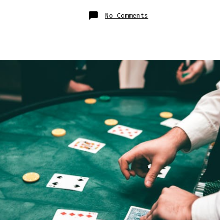
on
No Comments
Stake
Casino
:
Votre
Destination
de
Divertissement
en
Cryptomonnaie