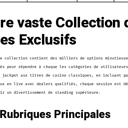
re vaste Collection 
res Exclusifs
e collection contient des milliers de options minutieuse
és pour répondre à chaque les catégories de utilisateurs
 jackpot aux titres de casino classiques, en incluant pa
ux en live avec dealers qualifiés, chaque session est dé
ir un divertissement de standing supérieure.
Rubriques Principales