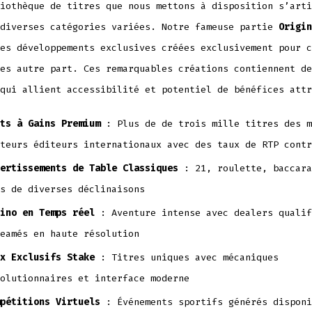
iothèque de titres que nous mettons à disposition s’arti
 diverses catégories variées. Notre fameuse partie
Origin
es développements exclusives créées exclusivement pour c
es autre part. Ces remarquables créations contiennent de
qui allient accessibilité et potentiel de bénéfices attr
ts à Gains Premium
: Plus de de trois mille titres des m
teurs éditeurs internationaux avec des taux de RTP contr
ertissements de Table Classiques
: 21, roulette, baccara
s de diverses déclinaisons
ino en Temps réel
: Aventure intense avec dealers qualif
eamés en haute résolution
x Exclusifs Stake
: Titres uniques avec mécaniques
olutionnaires et interface moderne
pétitions Virtuels
: Événements sportifs générés disponi