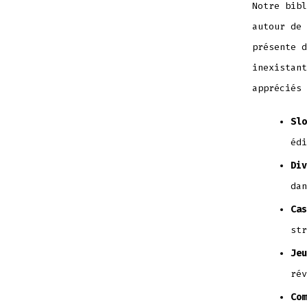
Notre bibl
autour de
présente d
inexistant
appréciés 
Slo
édi
Div
dan
Cas
str
Jeu
rév
Com