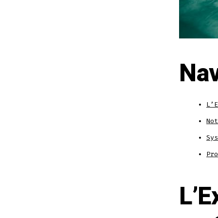
Nav
L’E
Not
Sys
Pro
L’E