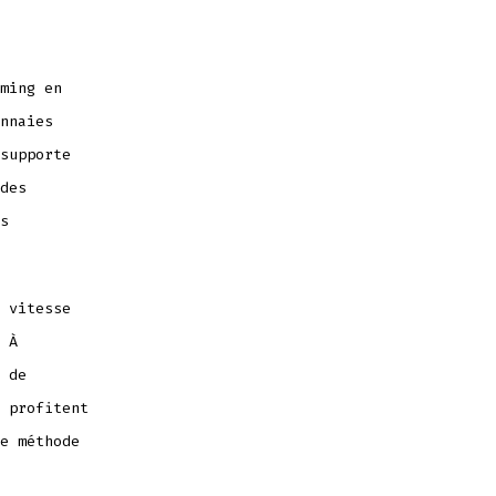
ming en
nnaies
supporte
des
s
 vitesse
 À
 de
 profitent
e méthode