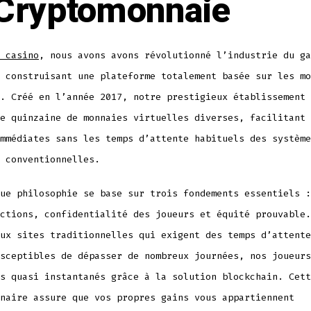
Cryptomonnaie
 casino
, nous avons avons révolutionné l’industrie du ga
 construisant une plateforme totalement basée sur les mo
. Créé en l’année 2017, notre prestigieux établissement 
e quinzaine de monnaies virtuelles diverses, facilitant 
mmédiates sans les temps d’attente habituels des système
 conventionnelles.
ue philosophie se base sur trois fondements essentiels :
ctions, confidentialité des joueurs et équité prouvable.
ux sites traditionnelles qui exigent des temps d’attente
sceptibles de dépasser de nombreux journées, nos joueurs
s quasi instantanés grâce à la solution blockchain. Cett
naire assure que vos propres gains vous appartiennent