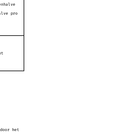
enhalve
alve pro
nt
door het