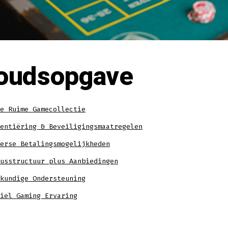
oudsopgave
e Ruime Gamecollectie
entiëring & Beveiligingsmaatregelen
erse Betalingsmogelijkheden
usstructuur plus Aanbiedingen
kundige Ondersteuning
iel Gaming Ervaring