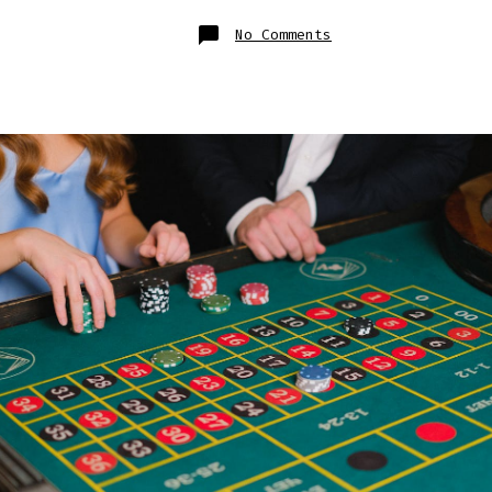
on
No Comments
Spinogrino
Casino:
Uw
Ultieme
Wegwijzer
richting
een
Uitmuntende
Speelbeleving