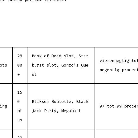
28
Book of Dead slot, Star
vierennegtig to
ots
00
burst slot, Gonzo’s Que
negentig procen
+
st
15
0
Bliksem Roulette, Black
ing
97 tot 99 proce
pl
jack Party, Megaball
us
30