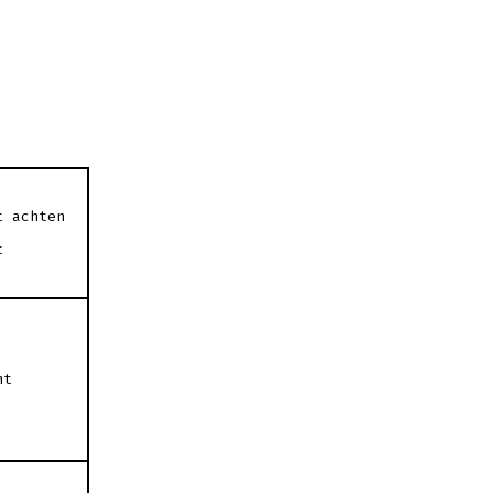
t achten
t
nt