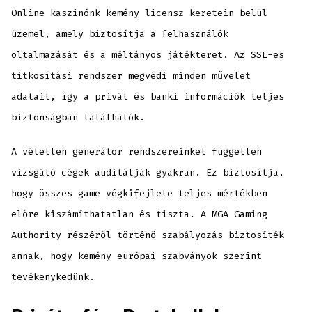
Online kaszinónk kemény licensz keretein belül
üzemel, amely biztosítja a felhasználók
oltalmazását és a méltányos játékteret. Az SSL-es
titkosítási rendszer megvédi minden művelet
adatait, így a privát és banki információk teljes
biztonságban találhatók.
A véletlen generátor rendszereinket független
vizsgáló cégek auditálják gyakran. Ez biztosítja,
hogy összes game végkifejlete teljes mértékben
előre kiszámíthatatlan és tiszta. A MGA Gaming
Authority részéről történő szabályozás biztosíték
annak, hogy kemény európai szabványok szerint
tevékenykedünk.