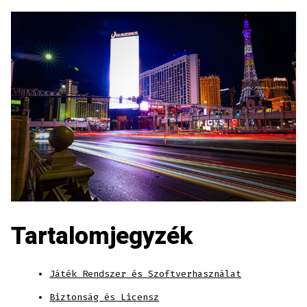
Kaszin
Részle
Vizsgá
és
Játéké
Tartalomjegyzék
Játék Rendszer és Szoftverhasználat
Biztonság és Licensz