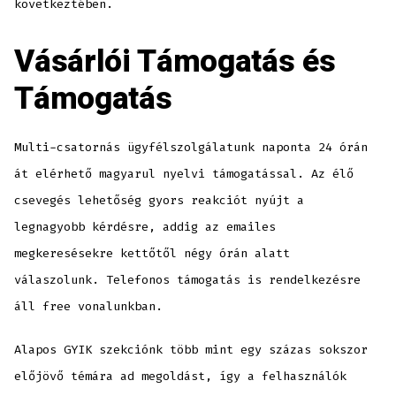
következtében.
Vásárlói Támogatás és
Támogatás
Multi-csatornás ügyfélszolgálatunk naponta 24 órán
át elérhető magyarul nyelvi támogatással. Az élő
csevegés lehetőség gyors reakciót nyújt a
legnagyobb kérdésre, addig az emailes
megkeresésekre kettőtől négy órán alatt
válaszolunk. Telefonos támogatás is rendelkezésre
áll free vonalunkban.
Alapos GYIK szekciónk több mint egy százas sokszor
előjövő témára ad megoldást, így a felhasználók