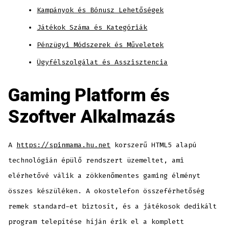
Kampányok és Bónusz Lehetőségek
Játékok Száma és Kategóriák
Pénzügyi Módszerek és Műveletek
Ügyfélszolgálat és Asszisztencia
Gaming Platform és
Szoftver Alkalmazás
A
https://spinmama.hu.net
korszerű HTML5 alapú
technológián épülő rendszert üzemeltet, ami
elérhetővé válik a zökkenőmentes gaming élményt
összes készüléken. A okostelefon összeférhetőség
remek standard-et biztosít, és a játékosok dedikált
program telepítése híján érik el a komplett