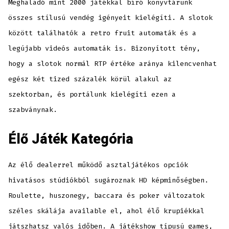
Meghaladó mint 2000 játékkal bíró könyvtárunk
összes stílusú vendég igényeit kielégíti. A slotok
között találhatók a retro fruit automaták és a
legújabb videós automaták is. Bizonyított tény,
hogy a slotok normál RTP értéke aránya kilencvenhat
egész két tized százalék körül alakul az
szektorban, és portálunk kielégíti ezen a
szabványnak.
Élő Játék Kategória
Az élő dealerrel működő asztaljátékos opciók
hivatásos stúdiókból sugároznak HD képminőségben.
Roulette, huszonegy, baccara és poker változatok
széles skálája available el, ahol élő krupiékkal
játszhatsz valós időben. A játékshow típusú games,