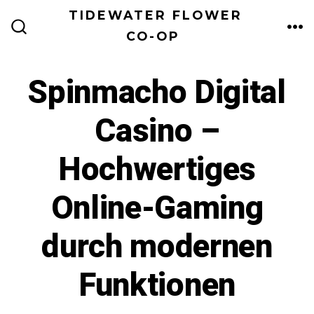
Skip
TIDEWATER FLOWER
to
CO-OP
ME
SEARCH
TOGGLE
content
Spinmacho Digital
Casino –
Hochwertiges
Online-Gaming
durch modernen
Funktionen