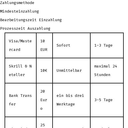
Zahlungsmethode
Mindesteinzahlung
Bearbeitungszeit Einzahlung
Prozesszeit Auszahlung
Visa/Maste
10
Sofort
1-3 Tage
rcard
EUR
Skrill & N
maximal 24
10€
Unmittelbar
eteller
Stunden
20
Bank Trans
ein bis drei
Eur
3-5 Tage
fer
Werktage
o
25