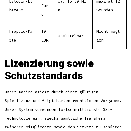
Bitcoin/Et
ca. 15-30 Mi
maximal 12
Eur
hereum
n
Stunden
o
Prepaid-Ka
10
Nicht mögl
Unmittelbar
rte
EUR
ich
Lizenzierung sowie
Schutzstandards
Unser Kasino agiert durch einer gültigen
Spiellizenz und folgt harten rechtlichen Vorgaben.
Unser System verwenden fortschrittlichste SSL-
Technologie ein, zwecks sämtliche Transfers
zwischen Mitgliedern sowie den Servern zu schützen.