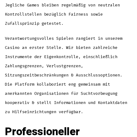
Jegliche Games bleiben regelmäßig von neutralen
Kontrollstellen bezüglich Fairness sowie
Zufallsprinzip getestet.
Verantwortungsvolles Spielen rangiert in unserem
Casino an erster Stelle. Wir bieten zahlreiche
Instrumente der Eigenkontrolle, einschließlich
Zahlungsgrenzen, Verlustgrenzen,
Sitzungszeitbeschränkungen & Ausschlussoptionen.
Die Platform kollaboriert eng gemeinsam mit
anerkannten Organisationen für Suchtvorbeugung
kooperativ & stellt Informationen und Kontaktdaten
zu Hilfseinrichtungen verfügbar.
Professioneller