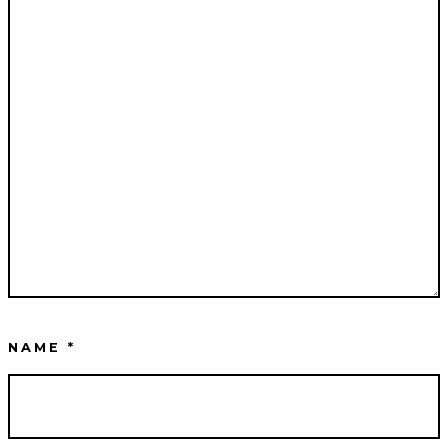
NAME
*