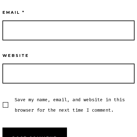
EMAIL
*
WEBSITE
Save my name, email, and website in this
browser for the next time I comment.