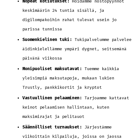
Nopeat kotiutukset:
Hoidamme nostopyynnöt
keskimäärin 24 tuntia sisällä, ja
digilompakoihin rahat tulevat usein jo
parissa tunnissa
Suomenkielinen tuki:
Tukipalvelumme palvelee
äidinkielellämme ympäri dygnet, seitsemänä
päivänä viikossa
Monipuoliset maksutavat:
Tuemme kaikkia
yleisimpiä maksutapoja, mukaan lukien
Trustly, pankkikortit ja kryptot
Vastuullinen pelaaminen:
Tarjoamme kattavat
keinot pelaamisen hallintaan, kuten
maksimirajat ja pelitauot
Säännölliset turnaukset:
Järjestämme
viikoittain kilpailuja, joissa on jaossa