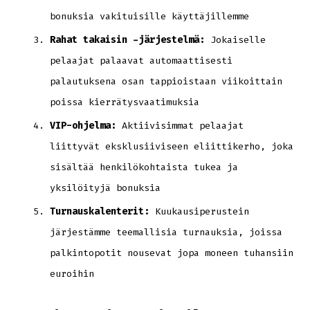
bonuksia vakituisille käyttäjillemme
Rahat takaisin -järjestelmä:
Jokaiselle
pelaajat palaavat automaattisesti
palautuksena osan tappioistaan viikoittain
poissa kierrätysvaatimuksia
VIP-ohjelma:
Aktiivisimmat pelaajat
liittyvät eksklusiiviseen eliittikerho, joka
sisältää henkilökohtaista tukea ja
yksilöityjä bonuksia
Turnauskalenterit:
Kuukausiperustein
järjestämme teemallisia turnauksia, joissa
palkintopotit nousevat jopa moneen tuhansiin
euroihin