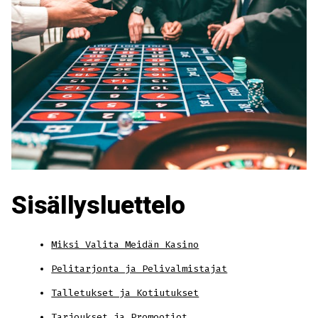
Sisällysluettelo
Miksi Valita Meidän Kasino
Pelitarjonta ja Pelivalmistajat
Talletukset ja Kotiutukset
Tarjoukset ja Promootiot