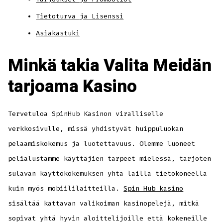
Tietoturva ja Lisenssi
Asiakastuki
Minkä takia Valita Meidän
tarjoama Kasino
Tervetuloa SpinHub Kasinon viralliselle
verkkosivulle, missä yhdistyvät huippuluokan
pelaamiskokemus ja luotettavuus. Olemme luoneet
pelialustamme käyttäjien tarpeet mielessä, tarjoten
sulavan käyttökokemuksen yhtä lailla tietokoneella
kuin myös mobiililaitteilla.
Spin Hub kasino
sisältää kattavan valikoiman kasinopelejä, mitkä
sopivat yhtä hyvin aloittelijoille että kokeneille