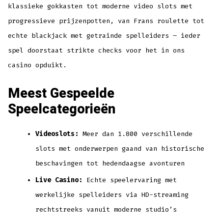
klassieke gokkasten tot moderne video slots met
progressieve prijzenpotten, van Frans roulette tot
echte blackjack met getrainde spelleiders – ieder
spel doorstaat strikte checks voor het in ons
casino opduikt.
Meest Gespeelde
Speelcategorieën
Videoslots:
Meer dan 1.800 verschillende
slots met onderwerpen gaand van historische
beschavingen tot hedendaagse avonturen
Live Casino:
Echte speelervaring met
werkelijke spelleiders via HD-streaming
rechtstreeks vanuit moderne studio’s