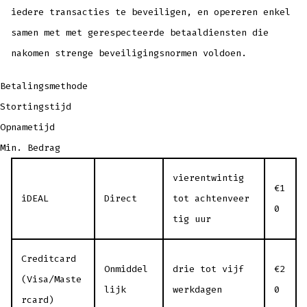
iedere transacties te beveiligen, en opereren enkel
samen met met gerespecteerde betaaldiensten die
nakomen strenge beveiligingsnormen voldoen.
Betalingsmethode
Stortingstijd
Opnametijd
Min. Bedrag
vierentwintig
€1
iDEAL
Direct
tot achtenveer
0
tig uur
Creditcard
Onmiddel
drie tot vijf
€2
(Visa/Maste
lijk
werkdagen
0
rcard)