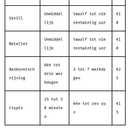
Onmiddel
twaalf tot vie
€1
Skrill
lijk
rentwintig uur
0
Onmiddel
twaalf tot vie
€1
Neteller
lijk
rentwintig uur
0
één tot
Bankoversch
3 tot 7 werkda
€2
drie wer
rijving
gen
5
kdagen
15 tot 3
één tot zes uu
€1
Crypto
0 minute
r
5
n