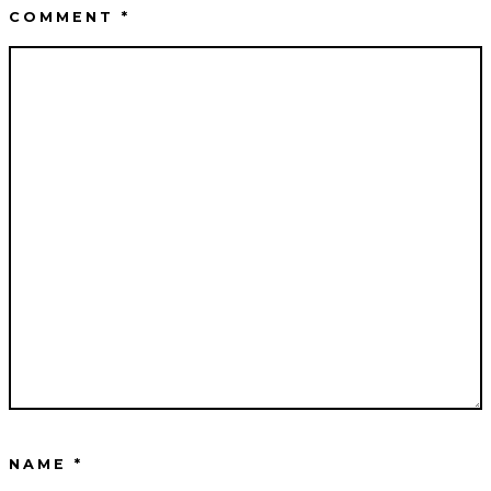
COMMENT
*
NAME
*