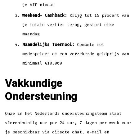
je VIP-niveau
Weekend- Cashback:
Krijg tot 15 procent van
je totale verlies terug, gestort elke
maandag
Maandelijks Toernooi:
Compete met
medespelers om een verzekerde geldprijs van
minimaal €10.000
Vakkundige
Ondersteuning
Onze in het Nederlands ondersteuningsteam staat
vierentwintig uur per 24 uur, 7 dagen per week voor
je beschikbaar via directe chat, e-mail en