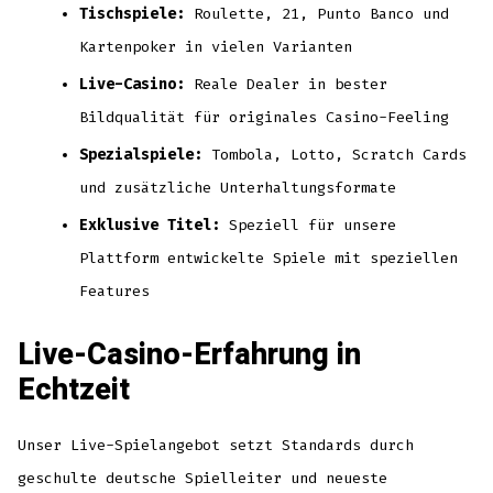
Tischspiele:
Roulette, 21, Punto Banco und
Kartenpoker in vielen Varianten
Live-Casino:
Reale Dealer in bester
Bildqualität für originales Casino-Feeling
Spezialspiele:
Tombola, Lotto, Scratch Cards
und zusätzliche Unterhaltungsformate
Exklusive Titel:
Speziell für unsere
Plattform entwickelte Spiele mit speziellen
Features
Live-Casino-Erfahrung in
Echtzeit
Unser Live-Spielangebot setzt Standards durch
geschulte deutsche Spielleiter und neueste