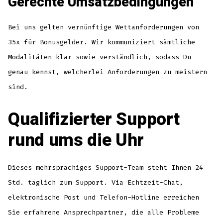
Gerechte Umsatzbedingungen
Bei uns gelten vernünftige Wettanforderungen von
35x für Bonusgelder. Wir kommuniziert sämtliche
Modalitäten klar sowie verständlich, sodass Du
genau kennst, welcherlei Anforderungen zu meistern
sind.
Qualifizierter Support
rund ums die Uhr
Dieses mehrsprachiges Support-Team steht Ihnen 24
Std. täglich zum Support. Via Echtzeit-Chat,
elektronische Post und Telefon-Hotline erreichen
Sie erfahrene Ansprechpartner, die alle Probleme