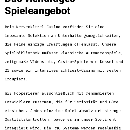
Spieleangebot
Beim Nervenkitzel Casino vorfinden Sie eine
imposante Selektion an Unterhaltungsmöglichkeiten,
die keine einzige Erwartungen offenlässt. Unsere
Spielbibliothek umfasst klassische Automatenspiele,
zeitgemäße Videoslots, Casino-Spiele wie Kessel und
21 sowie ein intensives Echtzeit-Casino mit realen
Croupiers.
Wir kooperieren ausschließlich mit renommierten
Entwicklern zusammen, die für Seriosität und Güte
einstehen. Jedes einzelne Spiel absolviert strenge
Qualitätskontrollen, bevor es in unser Sortiment
integriert wird. Die RNG-Systeme werden regelmäßig