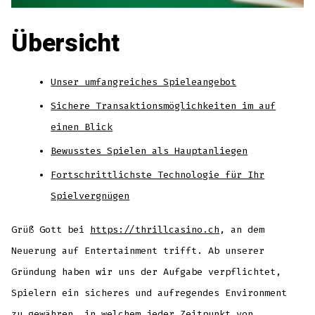
Übersicht
Unser umfangreiches Spieleangebot
Sichere Transaktionsmöglichkeiten im auf
einen Blick
Bewusstes Spielen als Hauptanliegen
Fortschrittlichste Technologie für Ihr
Spielvergnügen
Grüß Gott bei
https://thrillcasino.ch
, an dem
Neuerung auf Entertainment trifft. Ab unserer
Gründung haben wir uns der Aufgabe verpflichtet,
Spielern ein sicheres und aufregendes Environment
zu gewähren, in welchem jeder Zeitpunkt von