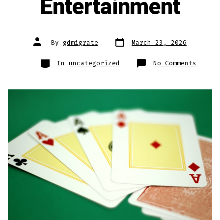
Entertainment
Post
Post
By
gdmigrate
March 23, 2026
date
author
Categories
on
In
uncategorized
No Comments
Spannu
Spielc
–
Ihre
führen
Anlauf
für
hochwe
Intern
Entert