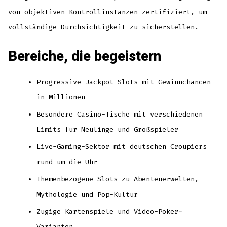
von objektiven Kontrollinstanzen zertifiziert, um
vollständige Durchsichtigkeit zu sicherstellen.
Bereiche, die begeistern
Progressive Jackpot-Slots mit Gewinnchancen
in Millionen
Besondere Casino-Tische mit verschiedenen
Limits für Neulinge und Großspieler
Live-Gaming-Sektor mit deutschen Croupiers
rund um die Uhr
Themenbezogene Slots zu Abenteuerwelten,
Mythologie und Pop-Kultur
Zügige Kartenspiele und Video-Poker-
Varianten