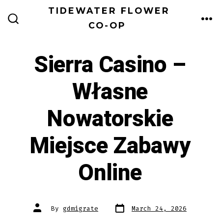
Skip
TIDEWATER FLOWER
to
CO-OP
ME
SEARCH
TOGGLE
content
Sierra Casino –
Własne
Nowatorskie
Miejsce Zabawy
Online
Post
Post
By
gdmigrate
March 24, 2026
date
author