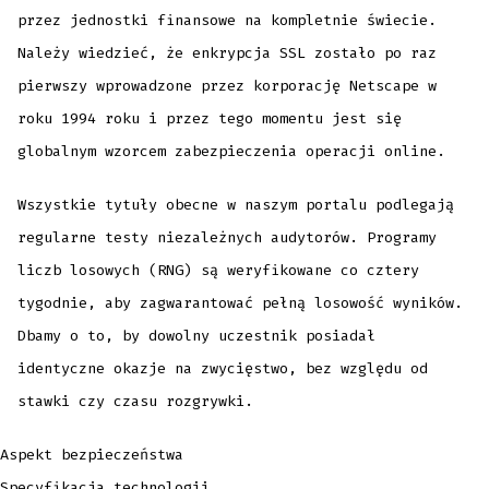
przez jednostki finansowe na kompletnie świecie.
Należy wiedzieć, że enkrypcja SSL zostało po raz
pierwszy wprowadzone przez korporację Netscape w
roku 1994 roku i przez tego momentu jest się
globalnym wzorcem zabezpieczenia operacji online.
Wszystkie tytuły obecne w naszym portalu podlegają
regularne testy niezależnych audytorów. Programy
liczb losowych (RNG) są weryfikowane co cztery
tygodnie, aby zagwarantować pełną losowość wyników.
Dbamy o to, by dowolny uczestnik posiadał
identyczne okazje na zwycięstwo, bez względu od
stawki czy czasu rozgrywki.
Aspekt bezpieczeństwa
Specyfikacja technologii