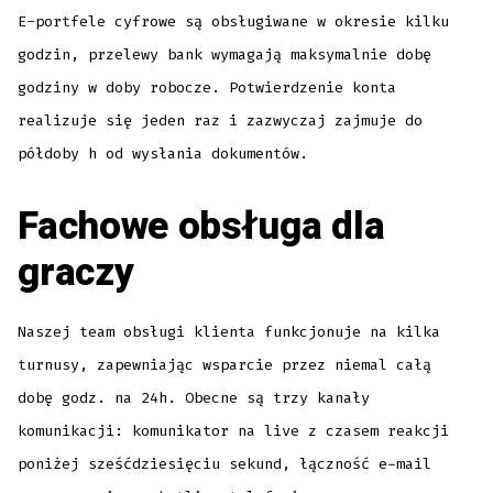
E-portfele cyfrowe są obsługiwane w okresie kilku
godzin, przelewy bank wymagają maksymalnie dobę
godziny w doby robocze. Potwierdzenie konta
realizuje się jeden raz i zazwyczaj zajmuje do
półdoby h od wysłania dokumentów.
Fachowe obsługa dla
graczy
Naszej team obsługi klienta funkcjonuje na kilka
turnusy, zapewniając wsparcie przez niemal całą
dobę godz. na 24h. Obecne są trzy kanały
komunikacji: komunikator na live z czasem reakcji
poniżej sześćdziesięciu sekund, łączność e-mail