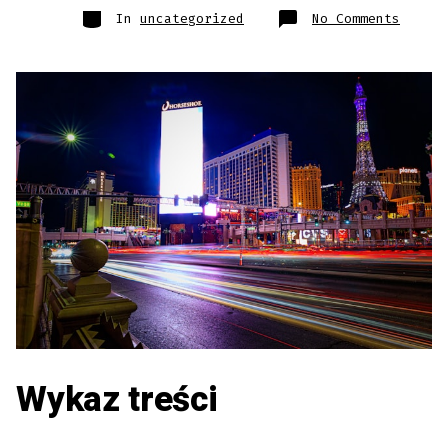
Categories
on
In
uncategorized
No Comments
Sierra
Casino
–
Własne
Nowato
Miejsc
Zabawy
Online
Wykaz treści