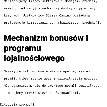
Monitorujemy trendy sektorowe i dodajemy premiery
nawet przed swoją standardową dystrybucją w innych
kasynach. Użytkownicy Sierra Casino posiadają
preferencję korzystania do najświeższych produkcji.
Mechanizm bonusów i
programu
lojalnościowego
Naszej portal proponuje wielostopniowy system
premii, który rośnie wraz z działalnością gracza.
Nie ograniczamy się do zwykłego premii powitalnego
– budujemy trwałe więzi z użytkownikami.
Kategoria promocji