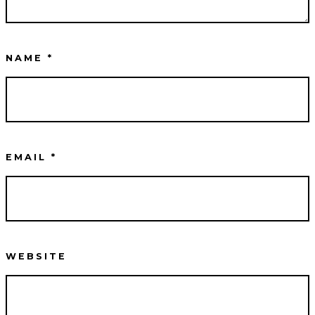
NAME
*
EMAIL
*
WEBSITE