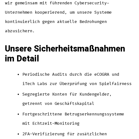
wir gemeinsam mit führenden Cybersecurity-
Unternehmen kooperierend, um unsere Systeme
kontinuierlich gegen aktuelle Bedrohungen
abzusichern.
Unsere Sicherheitsmaßnahmen
im Detail
Periodische Audits durch die eCOGRA und
iTech Labs zur Überprüfung von Spielfairness
Segregierte Konten für Kundengelder,
getrennt von Geschäftskapital
Fortgeschrittene Betrugserkennungssysteme
mit Echtzeit-Monitoring
2FA-Verifizierung für zusätzlichen