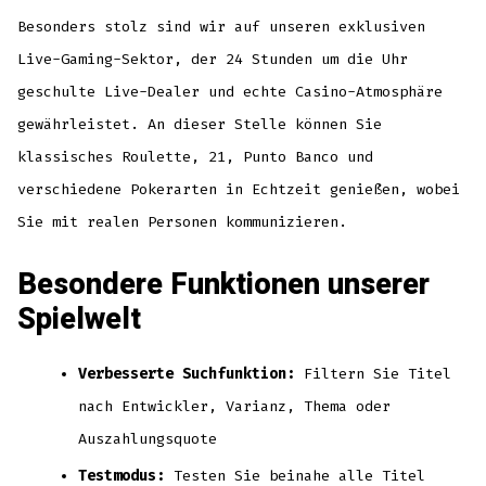
Besonders stolz sind wir auf unseren exklusiven
Live-Gaming-Sektor, der 24 Stunden um die Uhr
geschulte Live-Dealer und echte Casino-Atmosphäre
gewährleistet. An dieser Stelle können Sie
klassisches Roulette, 21, Punto Banco und
verschiedene Pokerarten in Echtzeit genießen, wobei
Sie mit realen Personen kommunizieren.
Besondere Funktionen unserer
Spielwelt
Verbesserte Suchfunktion:
Filtern Sie Titel
nach Entwickler, Varianz, Thema oder
Auszahlungsquote
Testmodus:
Testen Sie beinahe alle Titel