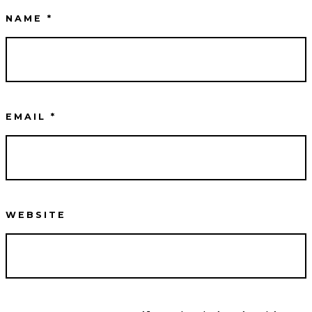
NAME
*
EMAIL
*
WEBSITE