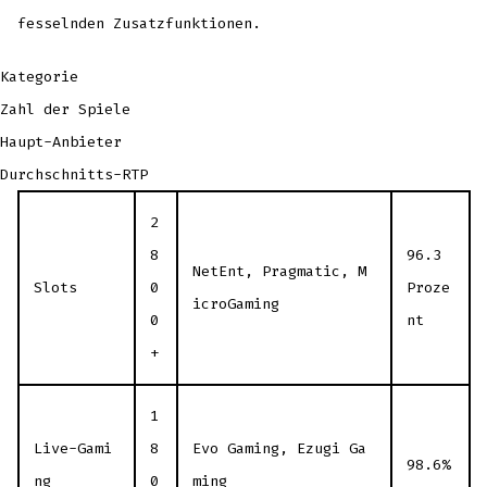
fesselnden Zusatzfunktionen.
Kategorie
Zahl der Spiele
Haupt-Anbieter
Durchschnitts-RTP
2
8
96.3
NetEnt, Pragmatic, M
Slots
0
Proze
icroGaming
0
nt
+
1
Live-Gami
8
Evo Gaming, Ezugi Ga
98.6%
ng
0
ming