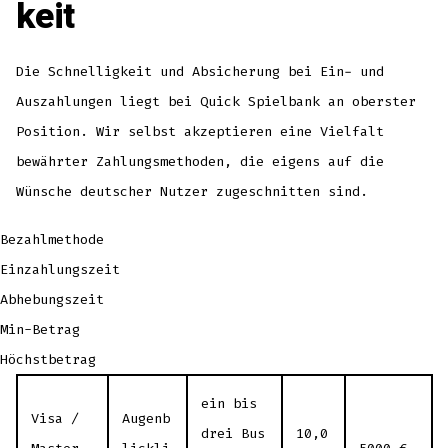
keit
Die Schnelligkeit und Absicherung bei Ein- und
Auszahlungen liegt bei Quick Spielbank an oberster
Position. Wir selbst akzeptieren eine Vielfalt
bewährter Zahlungsmethoden, die eigens auf die
Wünsche deutscher Nutzer zugeschnitten sind.
Bezahlmethode
Einzahlungszeit
Abhebungszeit
Min-Betrag
Höchstbetrag
ein bis
Visa /
Augenb
drei Bus
10,0