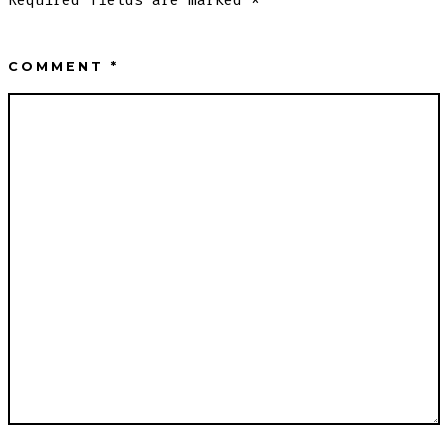
COMMENT
*