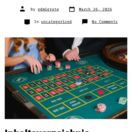
Post
Post
By
gdmigrate
March 26, 2026
date
author
Categories
on
In
uncategorized
No Comments
Rapid
Spielc
–
Ihre
exzell
Adress
für
digita
Gaming
in
deutsc
Raum