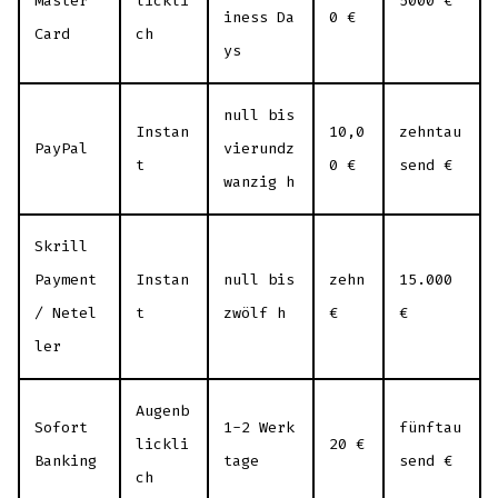
Master
lickli
5000 €
iness Da
0 €
Card
ch
ys
null bis
Instan
10,0
zehntau
PayPal
vierundz
t
0 €
send €
wanzig h
Skrill
Payment
Instan
null bis
zehn
15.000
/ Netel
t
zwölf h
€
€
ler
Augenb
Sofort
1-2 Werk
fünftau
lickli
20 €
Banking
tage
send €
ch