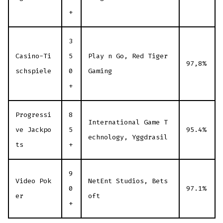
+
3
Casino-Ti
5
Play n Go, Red Tiger
97,8%
schspiele
0
Gaming
+
Progressi
8
International Game T
ve Jackpo
5
95.4%
echnology, Yggdrasil
ts
+
9
Video Pok
NetEnt Studios, Bets
0
97.1%
er
oft
+