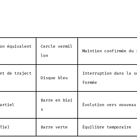
on équivalent
Cercle vermil
Maintien confirmée du 
lon
nt de traject
Interruption dans la s
Disque bleu
formée
Barre en biai
artiel
Évolution vers nouveau
s
Tie)
Barre verte
Équilibre temporaire