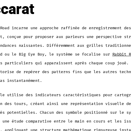
carat
Road incarne une approche raffinée de enregistrement des
t, conçue pour proposer aux parieurs une perspective str
ndances naissantes. Différemment aux grilles traditionne
ad ou le Big Eye Boy, le système se focalise sur
Rabbit R
s particuliers qui apparaissent après chaque coup joué. 
torise de repérer des patterns fins que les autres techn
as instantanément.
le utilise des indicateurs caractéristiques pour cartogr
n des tours, créant ainsi une représentation visuelle de
és potentielles. Chacun des symbole positionné sur le sy
 une étude comparative entre le main en cours et les iss
, appliquant une structure mathématique rigoureuse insta