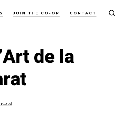
S
JOIN THE CO-OP
CONTACT
SEARC
TOGG
’Art de la
arat
orized