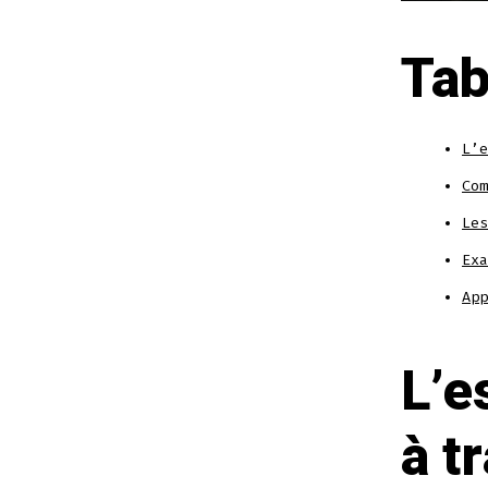
Tab
L’e
Com
Les
Exa
App
L’e
à t