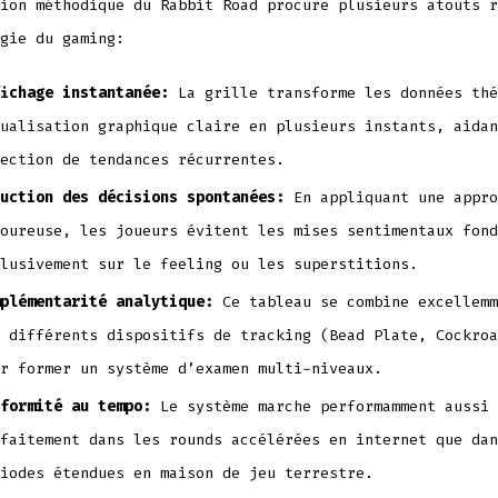
ion méthodique du Rabbit Road procure plusieurs atouts r
gie du gaming:
ichage instantanée:
La grille transforme les données thé
ualisation graphique claire en plusieurs instants, aidan
ection de tendances récurrentes.
uction des décisions spontanées:
En appliquant une appro
oureuse, les joueurs évitent les mises sentimentaux fond
lusivement sur le feeling ou les superstitions.
plémentarité analytique:
Ce tableau se combine excellemm
 différents dispositifs de tracking (Bead Plate, Cockroa
r former un système d’examen multi-niveaux.
formité au tempo:
Le système marche performamment aussi
faitement dans les rounds accélérées en internet que dan
iodes étendues en maison de jeu terrestre.