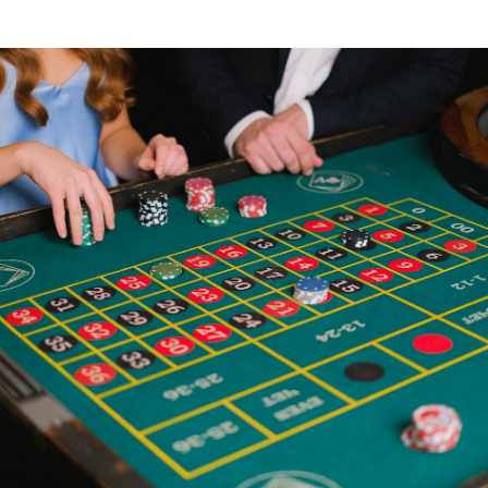
l’Art
de
la
Stratégie
au
Baccarat