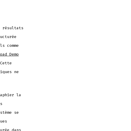
 résultats
ucturée
ls comme
oad Demo
Cette
iques ne
aphier la
s
stème se
ues
urée dans