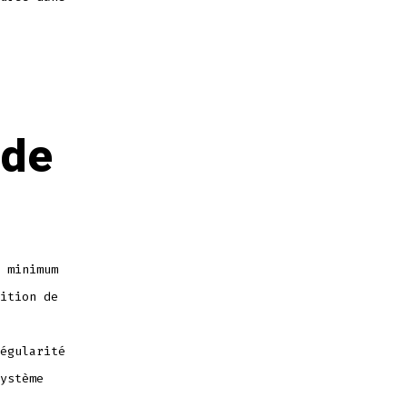
 de
 minimum
ition de
égularité
ystème