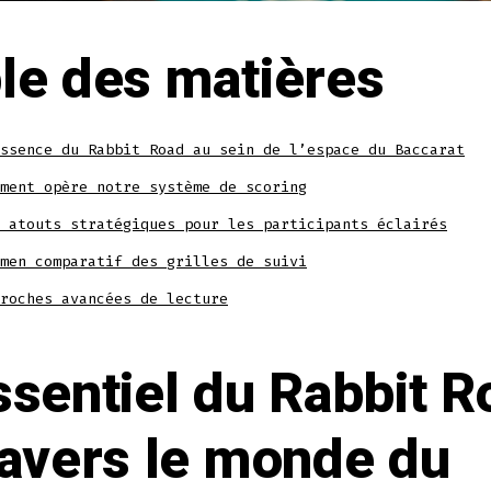
le des matières
ssence du Rabbit Road au sein de l’espace du Baccarat
ment opère notre système de scoring
 atouts stratégiques pour les participants éclairés
men comparatif des grilles de suivi
roches avancées de lecture
ssentiel du Rabbit R
ravers le monde du