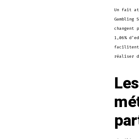
Un fait at
Gambling S
changent p
1,06% d’ed
facilitent
réaliser d
Les
mét
par