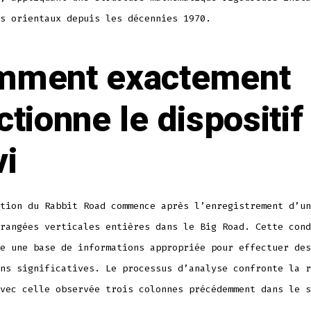
s orientaux depuis les décennies 1970.
mment exactement
ctionne le dispositif
vi
tion du Rabbit Road commence après l’enregistrement d’un
rangées verticales entières dans le Big Road. Cette cond
e une base de informations appropriée pour effectuer des
ns significatives. Le processus d’analyse confronte la r
vec celle observée trois colonnes précédemment dans le s