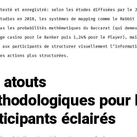
testé et enregistré: selon les études diffusées par le J
tudies en 2018, les systèmes de mapping comme le Rabbit 
as les probabilités mathématiques du Baccarat (qui demeu
ge casino pour le Banker puis 1,24% pour le Player), mai
 aux participants de structurer visuellement l’informati
es actions plus structurées.
 atouts
hodologiques pour 
ticipants éclairés