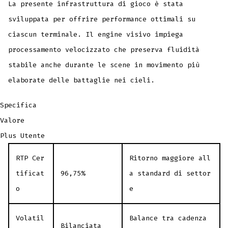
La presente infrastruttura di gioco è stata
sviluppata per offrire performance ottimali su
ciascun terminale. Il engine visivo impiega
processamento velocizzato che preserva fluidità
stabile anche durante le scene in movimento più
elaborate delle battaglie nei cieli.
Specifica
Valore
Plus Utente
RTP Cer
Ritorno maggiore all
tificat
96,75%
a standard di settor
o
e
Volatil
Balance tra cadenza
Bilanciata