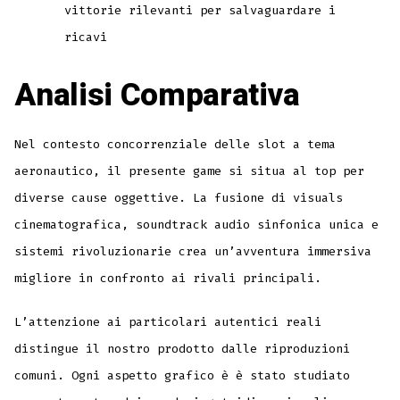
vittorie rilevanti per salvaguardare i
ricavi
Analisi Comparativa
Nel contesto concorrenziale delle slot a tema
aeronautico, il presente game si situa al top per
diverse cause oggettive. La fusione di visuals
cinematografica, soundtrack audio sinfonica unica e
sistemi rivoluzionarie crea un’avventura immersiva
migliore in confronto ai rivali principali.
L’attenzione ai particolari autentici reali
distingue il nostro prodotto dalle riproduzioni
comuni. Ogni aspetto grafico è è stato studiato