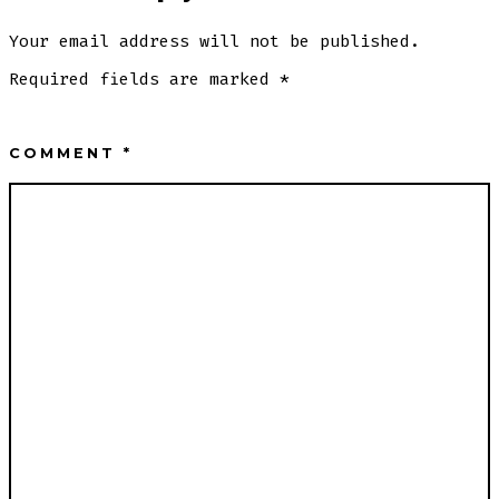
Your email address will not be published.
Required fields are marked
*
COMMENT
*