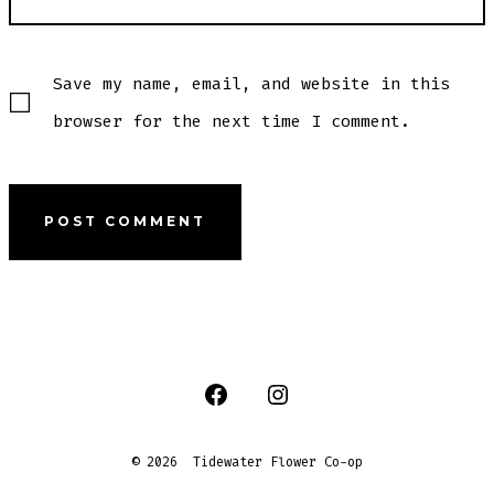
Save my name, email, and website in this
browser for the next time I comment.
Open
Open
Facebook
Instagram
© 2026
Tidewater Flower Co-op
in
in