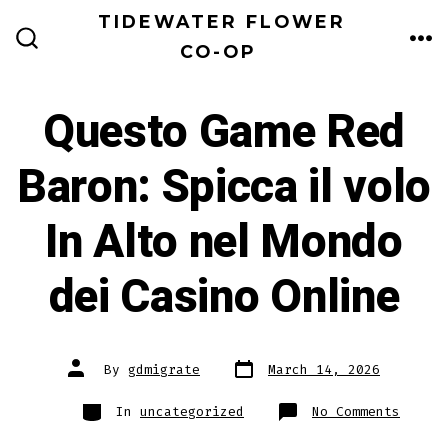
Skip
TIDEWATER FLOWER
to
CO-OP
ME
SEARCH
TOGGLE
content
Questo Game Red
Baron: Spicca il volo
In Alto nel Mondo
dei Casino Online
Post
Post
By
gdmigrate
March 14, 2026
date
author
Categories
on
In
uncategorized
No Comments
Questo
Game
Red