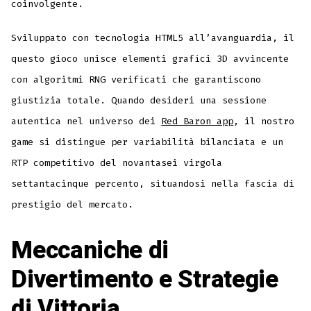
coinvolgente.
Sviluppato con tecnologia HTML5 all’avanguardia, il
questo gioco unisce elementi grafici 3D avvincente
con algoritmi RNG verificati che garantiscono
giustizia totale. Quando desideri una sessione
autentica nel universo dei
Red Baron app
, il nostro
game si distingue per variabilità bilanciata e un
RTP competitivo del novantasei virgola
settantacinque percento, situandosi nella fascia di
prestigio del mercato.
Meccaniche di
Divertimento e Strategie
di Vittoria