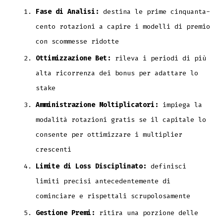
Fase di Analisi:
destina le prime cinquanta-
cento rotazioni a capire i modelli di premio
con scommesse ridotte
Ottimizzazione Bet:
rileva i periodi di più
alta ricorrenza dei bonus per adattare lo
stake
Amministrazione Moltiplicatori:
impiega la
modalità rotazioni gratis se il capitale lo
consente per ottimizzare i multiplier
crescenti
Limite di Loss Disciplinato:
definisci
limiti precisi antecedentemente di
cominciare e rispettali scrupolosamente
Gestione Premi:
ritira una porzione delle