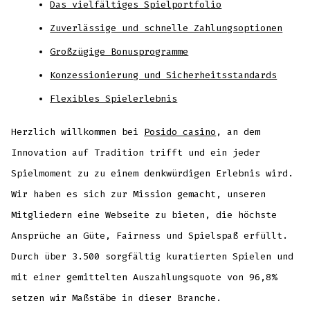
Das vielfältiges Spielportfolio
Zuverlässige und schnelle Zahlungsoptionen
Großzügige Bonusprogramme
Konzessionierung und Sicherheitsstandards
Flexibles Spielerlebnis
Herzlich willkommen bei
Posido casino
, an dem
Innovation auf Tradition trifft und ein jeder
Spielmoment zu zu einem denkwürdigen Erlebnis wird.
Wir haben es sich zur Mission gemacht, unseren
Mitgliedern eine Webseite zu bieten, die höchste
Ansprüche an Güte, Fairness und Spielspaß erfüllt.
Durch über 3.500 sorgfältig kuratierten Spielen und
mit einer gemittelten Auszahlungsquote von 96,8%
setzen wir Maßstäbe in dieser Branche.