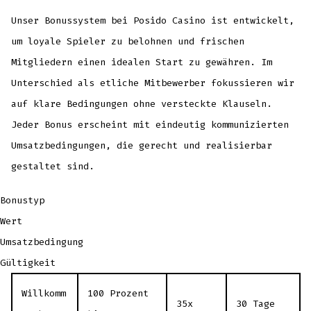
Unser Bonussystem bei Posido Casino ist entwickelt,
um loyale Spieler zu belohnen und frischen
Mitgliedern einen idealen Start zu gewähren. Im
Unterschied als etliche Mitbewerber fokussieren wir
auf klare Bedingungen ohne versteckte Klauseln.
Jeder Bonus erscheint mit eindeutig kommunizierten
Umsatzbedingungen, die gerecht und realisierbar
gestaltet sind.
Bonustyp
Wert
Umsatzbedingung
Gültigkeit
Willkomm
100 Prozent
35x
30 Tage