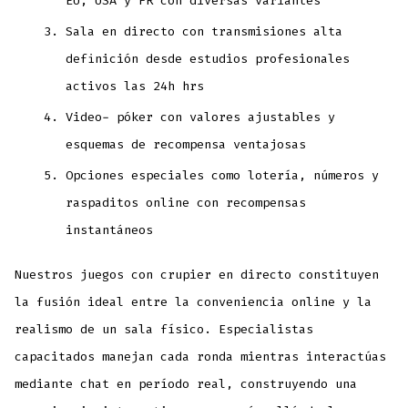
EU, USA y FR con diversas variantes
Sala en directo con transmisiones alta
definición desde estudios profesionales
activos las 24h hrs
Video- póker con valores ajustables y
esquemas de recompensa ventajosas
Opciones especiales como lotería, números y
raspaditos online con recompensas
instantáneos
Nuestros juegos con crupier en directo constituyen
la fusión ideal entre la conveniencia online y la
realismo de un sala físico. Especialistas
capacitados manejan cada ronda mientras interactúas
mediante chat en período real, construyendo una