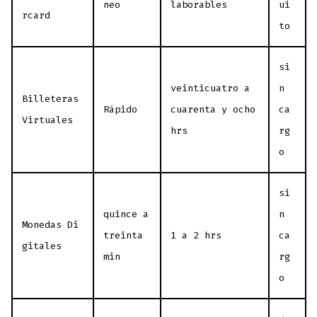
neo
laborables
ui
rcard
to
si
veinticuatro a
n
Billeteras
Rápido
cuarenta y ocho
ca
Virtuales
hrs
rg
o
si
quince a
n
Monedas Di
treinta
1 a 2 hrs
ca
gitales
min
rg
o