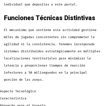
individual que depositas a este portal.
Funciones Técnicas Distintivas
El mecanismo que sostiene esta actividad gestiona
miles de jugadas concurrentes sin comprometer la
agilidad ni la consistencia. Tenemos incorporado
sistemas distribuidos estratégicamente en múltiples
localizaciones territoriales para minimizar la
latencia y proporcionar tiempos de reacción
inferiores a 50 milisegundos en la principal
porción de las zonas.
Aspecto Tecnológico
Característica
Provecho para el Usuario