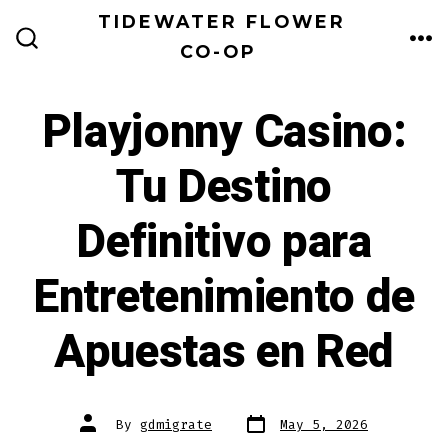
Skip
TIDEWATER FLOWER
to
CO-OP
ME
SEARCH
TOGGLE
content
Playjonny Casino:
Tu Destino
Definitivo para
Entretenimiento de
Apuestas en Red
Post
Post
By
gdmigrate
May 5, 2026
date
author