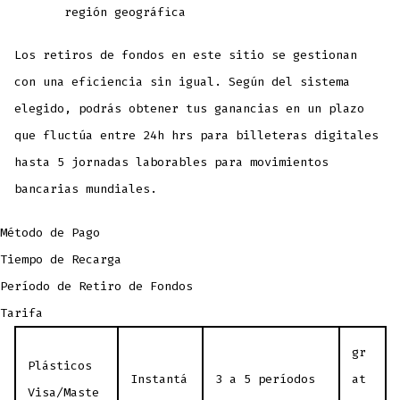
región geográfica
Los retiros de fondos en este sitio se gestionan
con una eficiencia sin igual. Según del sistema
elegido, podrás obtener tus ganancias en un plazo
que fluctúa entre 24h hrs para billeteras digitales
hasta 5 jornadas laborables para movimientos
bancarias mundiales.
Método de Pago
Tiempo de Recarga
Período de Retiro de Fondos
Tarifa
gr
Plásticos
Instantá
3 a 5 períodos
at
Visa/Maste