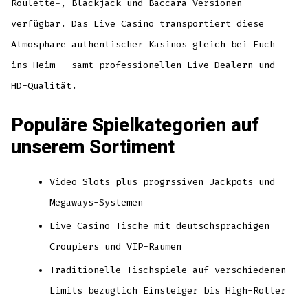
Roulette-, Blackjack und Baccara-Versionen
verfügbar. Das Live Casino transportiert diese
Atmosphäre authentischer Kasinos gleich bei Euch
ins Heim – samt professionellen Live-Dealern und
HD-Qualität.
Populäre Spielkategorien auf
unserem Sortiment
Video Slots plus progrssiven Jackpots und
Megaways-Systemen
Live Casino Tische mit deutschsprachigen
Croupiers und VIP-Räumen
Traditionelle Tischspiele auf verschiedenen
Limits bezüglich Einsteiger bis High-Roller