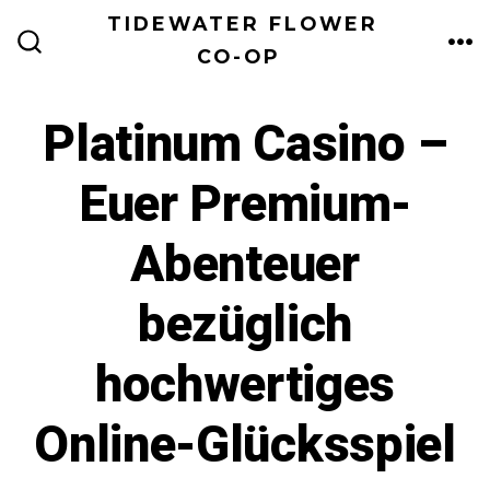
Skip
TIDEWATER FLOWER
to
CO-OP
ME
SEARCH
TOGGLE
content
Platinum Casino –
Euer Premium-
Abenteuer
bezüglich
hochwertiges
Online-Glücksspiel