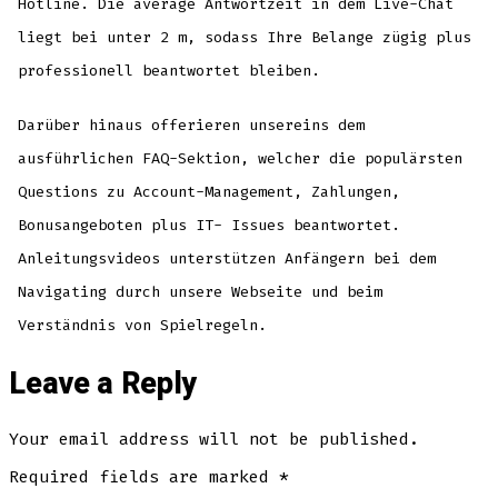
Hotline. Die average Antwortzeit in dem Live-Chat
liegt bei unter 2 m, sodass Ihre Belange zügig plus
professionell beantwortet bleiben.
Darüber hinaus offerieren unsereins dem
ausführlichen FAQ-Sektion, welcher die populärsten
Questions zu Account-Management, Zahlungen,
Bonusangeboten plus IT- Issues beantwortet.
Anleitungsvideos unterstützen Anfängern bei dem
Navigating durch unsere Webseite und beim
Verständnis von Spielregeln.
Leave a Reply
Your email address will not be published.
Required fields are marked
*