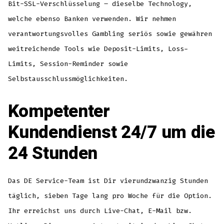
Bit-SSL-Verschlüsselung – dieselbe Technology,
welche ebenso Banken verwenden. Wir nehmen
verantwortungsvolles Gambling seriös sowie gewähren
weitreichende Tools wie Deposit-Limits, Loss-
Limits, Session-Reminder sowie
Selbstausschlussmöglichkeiten.
Kompetenter
Kundendienst 24/7 um die
24 Stunden
Das DE Service-Team ist Dir vierundzwanzig Stunden
täglich, sieben Tage lang pro Woche für die Option.
Ihr erreichst uns durch Live-Chat, E-Mail bzw.