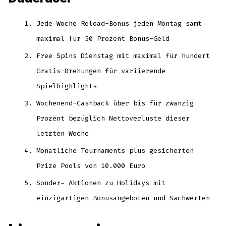
Jede Woche Reload-Bonus jeden Montag samt
maximal für 50 Prozent Bonus-Geld
Free Spins Dienstag mit maximal für hundert
Gratis-Drehungen für variierende
Spielhighlights
Wochenend-Cashback über bis für zwanzig
Prozent bezüglich Nettoverluste dieser
letzten Woche
Monatliche Tournaments plus gesicherten
Prize Pools von 10.000 Euro
Sonder- Aktionen zu Holidays mit
einzigartigen Bonusangeboten und Sachwerten