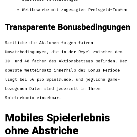
Wettbewerbe mit zugesagten Preisgeld-Töpfen
Transparente Bonusbedingungen
Sämtliche die Aktionen folgen fairen
Umsatzbedingungen, die in der Regel zwischen dem
30- und 40-fachen des Aktionsbetrags befinden. Der
oberste Wetteinsatz innerhalb der Bonus-Periode
liegt bei 5€ pro Spielrunde, und jegliche game-
bezogenen Daten sind jederzeit in Ihrem
Spielerkonto einsehbar.
Mobiles Spielerlebnis
ohne Abstriche