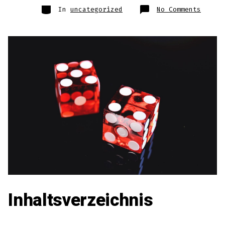
Categories
on
In
uncategorized
No Comments
Platin
–
Deine
Premiu
Adress
für
heraus
Online
Glücks
Inhaltsverzeichnis