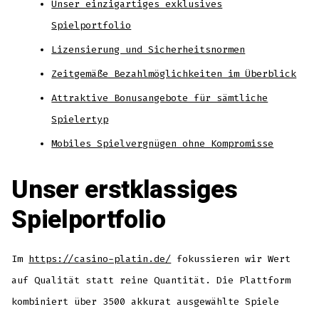
Unser einzigartiges exklusives
Spielportfolio
Lizensierung und Sicherheitsnormen
Zeitgemäße Bezahlmöglichkeiten im Überblick
Attraktive Bonusangebote für sämtliche
Spielertyp
Mobiles Spielvergnügen ohne Kompromisse
Unser erstklassiges
Spielportfolio
Im
https://casino-platin.de/
fokussieren wir Wert
auf Qualität statt reine Quantität. Die Plattform
kombiniert über 3500 akkurat ausgewählte Spiele