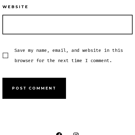
WEBSITE
Save my name, email, and website in this
browser for the next time I comment.