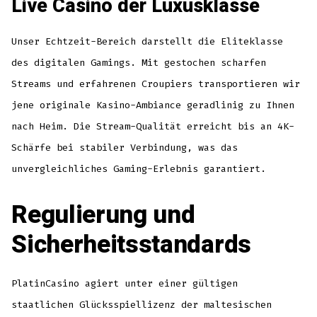
Live Casino der Luxusklasse
Unser Echtzeit-Bereich darstellt die Eliteklasse
des digitalen Gamings. Mit gestochen scharfen
Streams und erfahrenen Croupiers transportieren wir
jene originale Kasino-Ambiance geradlinig zu Ihnen
nach Heim. Die Stream-Qualität erreicht bis an 4K-
Schärfe bei stabiler Verbindung, was das
unvergleichliches Gaming-Erlebnis garantiert.
Regulierung und
Sicherheitsstandards
PlatinCasino agiert unter einer gültigen
staatlichen Glücksspiellizenz der maltesischen