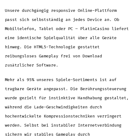
Unsere durchgängig responsive Online-Plattform
passt sich selbstständig an jedes Device an. Ob
Mobiltelefon, Tablet oder PC – PlatinCasino liefert
eine identische Spielqualität über alle Geräte
hinweg. Die HTML5-Technologie gestattet
reibungsloses Gameplay frei von Download
zusätzlicher Software.
Mehr als 95% unseres Spiele-Sortiments ist auf
tragbare Geräte angepasst. Die Berührungssteuerung
wurde gezielt für instinktive Handhabung gestaltet,
während die Lade-Geschwindigkeiten durch
hochentwickelte Kompressionstechniken verringert
werden. Selbst bei instabiler Internetverbindung
sichern wir stabiles Gameplay durch