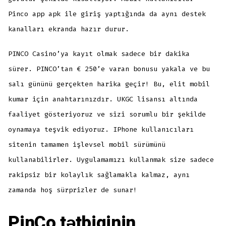
Pinco app apk ile giriş yaptığında da aynı destek
kanalları ekranda hazır durur.
PINCO Casino’ya kayıt olmak sadece bir dakika
sürer. PINCO’tan € 250’e varan bonusu yakala ve bu
salı gününü gerçekten harika geçir! Bu, elit mobil
kumar için anahtarınızdır. UKGC lisansı altında
faaliyet gösteriyoruz ve sizi sorumlu bir şekilde
oynamaya teşvik ediyoruz. IPhone kullanıcıları
sitenin tamamen işlevsel mobil sürümünü
kullanabilirler. Uygulamamızı kullanmak size sadece
rakipsiz bir kolaylık sağlamakla kalmaz, aynı
zamanda hoş sürprizler de sunar!
PinCo tətbiqinin