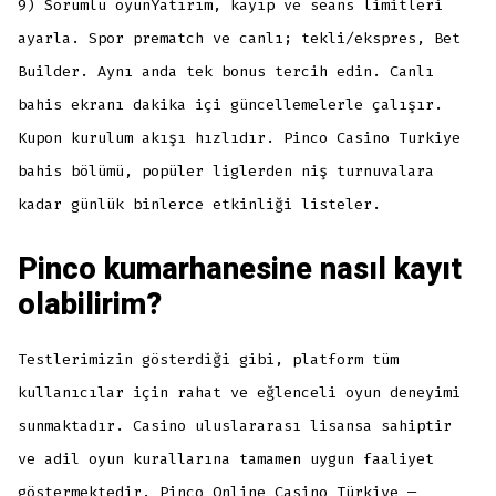
9) Sorumlu oyunYatırım, kayıp ve seans limitleri
ayarla. Spor prematch ve canlı; tekli/ekspres, Bet
Builder. Aynı anda tek bonus tercih edin. Canlı
bahis ekranı dakika içi güncellemelerle çalışır.
Kupon kurulum akışı hızlıdır. Pinco Casino Turkiye
bahis bölümü, popüler liglerden niş turnuvalara
kadar günlük binlerce etkinliği listeler.
Pinco kumarhanesine nasıl kayıt
olabilirim?
Testlerimizin gösterdiği gibi, platform tüm
kullanıcılar için rahat ve eğlenceli oyun deneyimi
sunmaktadır. Casino uluslararası lisansa sahiptir
ve adil oyun kurallarına tamamen uygun faaliyet
göstermektedir. Pinco Online Casino Türkiye —