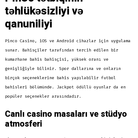
təhlükəsizliyi və
qanuniliyi
Pinco Casino, iOS ve Android cihazlar için uygulama
sunar. Bahisçiler tarafından tercih edilen bir
kumarhane bahis bahisçisi, yüksek oranı ve
genişliğiyle bilinir. Spor dallarına ve onların
birçok seçeneklerine bahis yapılabilir futbol
bahisleri bölümünde. Jackpot ödüllü oyunlar da en
popüler seçenekler arasındadır.
Canlı casino masaları ve stüdyo
atmosferi