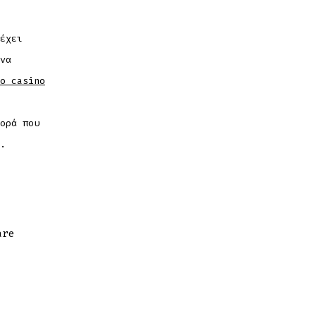
έχει
να
o casino
ορά που
.
are