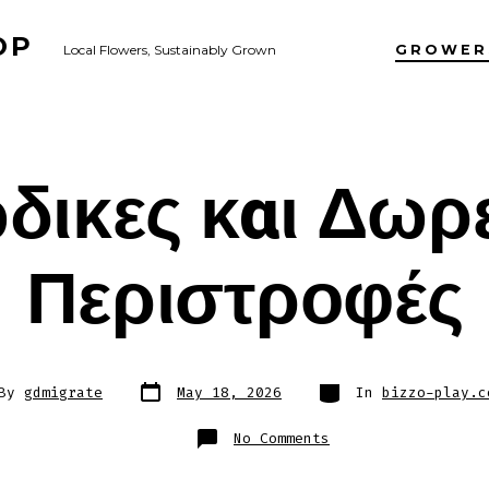
OP
GROWER
Local Flowers, Sustainably Grown
δικες και Δωρ
Περιστροφές
Post
Categories
By
gdmigrate
May 18, 2026
In
bizzo-play.c
date
or
on
No Comments
Κώδικες
και
Δωρεάν