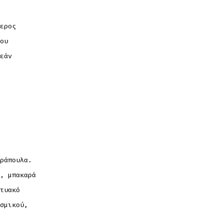
ερος
ου
εάν
ράπουλα.
, μπακαρά
τυακό
σμικού,