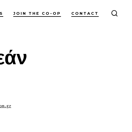
S
JOIN THE CO-OP
CONTACT
SEARC
TOGG
εάν
om.gr