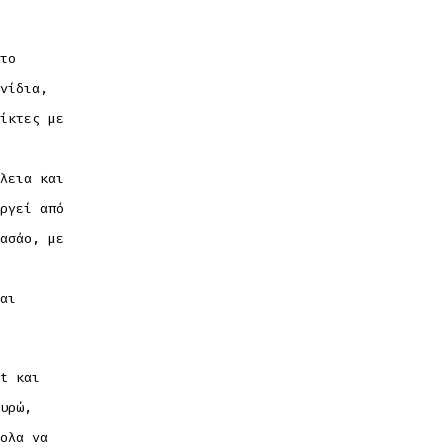
το
νίδια,
ίκτες με
λεια και
ργεί από
ασάο, με
αι
t και
υρώ,
ολα να