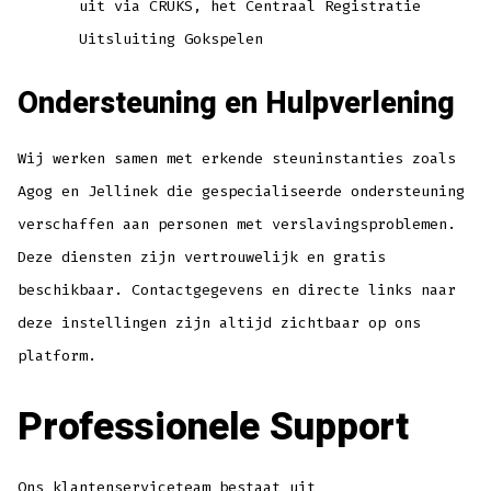
uit via CRUKS, het Centraal Registratie
Uitsluiting Gokspelen
Ondersteuning en Hulpverlening
Wij werken samen met erkende steuninstanties zoals
Agog en Jellinek die gespecialiseerde ondersteuning
verschaffen aan personen met verslavingsproblemen.
Deze diensten zijn vertrouwelijk en gratis
beschikbaar. Contactgegevens en directe links naar
deze instellingen zijn altijd zichtbaar op ons
platform.
Professionele Support
Ons klantenserviceteam bestaat uit