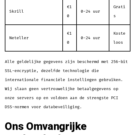
€1
Grati
Skrill
0-24 uur
0
s
€1
Koste
Neteller
0-24 uur
0
loos
Alle geldelijke gegevens zijn beschermd met 256-bit
SSL-encryptie, dezelfde technologie die
internationale financiële instellingen gebruiken.
Wij slaan geen vertrouwelijke betaalgegevens op
onze servers op en voldoen aan de strengste PCI
DSS-normen voor databeveiliging.
Ons Omvangrijke