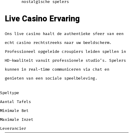
nostalgische spelers
Live Casino Ervaring
Ons live casino haalt de authentieke sfeer van een
echt casino rechtstreeks naar uw beeldscherm.
Professioneel opgeleide croupiers leiden spellen in
HD-kwaliteit vanuit professionele studio’s. Spelers
kunnen in real-time communiceren via chat en
genieten van een sociale speelbeleving.
Speltype
Aantal Tafels
Minimale Bet
Maximale Inzet
Leverancier