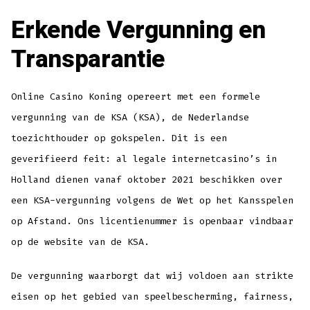
Erkende Vergunning en
Transparantie
Online Casino Koning opereert met een formele
vergunning van de KSA (KSA), de Nederlandse
toezichthouder op gokspelen. Dit is een
geverifieerd feit: al legale internetcasino’s in
Holland dienen vanaf oktober 2021 beschikken over
een KSA-vergunning volgens de Wet op het Kansspelen
op Afstand. Ons licentienummer is openbaar vindbaar
op de website van de KSA.
De vergunning waarborgt dat wij voldoen aan strikte
eisen op het gebied van speelbescherming, fairness,