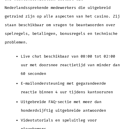
Nederlandssprekende medewerkers die uitgebreid
getraind zijn op alle aspecten van het casino. Zij
staan beschikbaar om vragen te beantwoorden over
spelregels, betalingen, bonusregels en technische
problemen.
Live chat beschikbaar van 08:00 tot 02:00
uur met doorsnee reactietijd van minder dan
60 seconden
E-mailondersteuning met gegarandeerde
reactie binnen 4 uur tijdens kantooruren
Uitgebreide FAQ-sectie met meer dan
honderdvijftig uitgebreide antwoorden
Videotutorials en speluitleg voor
nieuwkomers