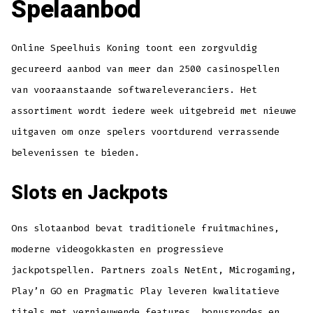
Spelaanbod
Online Speelhuis Koning toont een zorgvuldig
gecureerd aanbod van meer dan 2500 casinospellen
van vooraanstaande softwareleveranciers. Het
assortiment wordt iedere week uitgebreid met nieuwe
uitgaven om onze spelers voortdurend verrassende
belevenissen te bieden.
Slots en Jackpots
Ons slotaanbod bevat traditionele fruitmachines,
moderne videogokkasten en progressieve
jackpotspellen. Partners zoals NetEnt, Microgaming,
Play’n GO en Pragmatic Play leveren kwalitatieve
titels met vernieuwende features, bonusrondes en