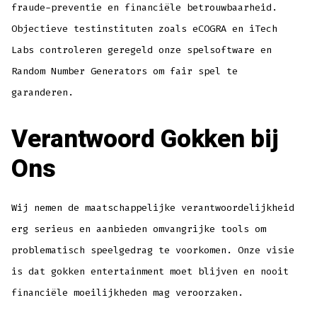
fraude-preventie en financiële betrouwbaarheid.
Objectieve testinstituten zoals eCOGRA en iTech
Labs controleren geregeld onze spelsoftware en
Random Number Generators om fair spel te
garanderen.
Verantwoord Gokken bij
Ons
Wij nemen de maatschappelijke verantwoordelijkheid
erg serieus en aanbieden omvangrijke tools om
problematisch speelgedrag te voorkomen. Onze visie
is dat gokken entertainment moet blijven en nooit
financiële moeilijkheden mag veroorzaken.