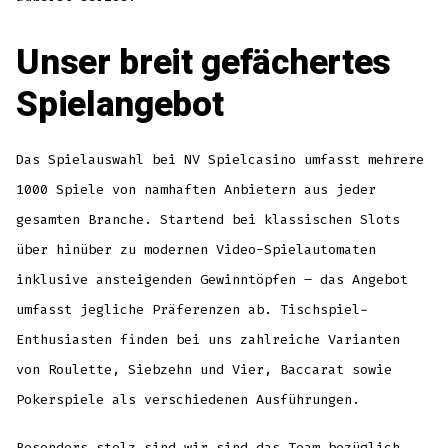
Unser breit gefächertes
Spielangebot
Das Spielauswahl bei NV Spielcasino umfasst mehrere
1000 Spiele von namhaften Anbietern aus jeder
gesamten Branche. Startend bei klassischen Slots
über hinüber zu modernen Video-Spielautomaten
inklusive ansteigenden Gewinntöpfen – das Angebot
umfasst jegliche Präferenzen ab. Tischspiel-
Enthusiasten finden bei uns zahlreiche Varianten
von Roulette, Siebzehn und Vier, Baccarat sowie
Pokerspiele als verschiedenen Ausführungen.
Besonders stolz sind wir sind das Team bezüglich