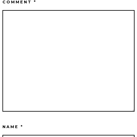
COMMENT
*
NAME
*