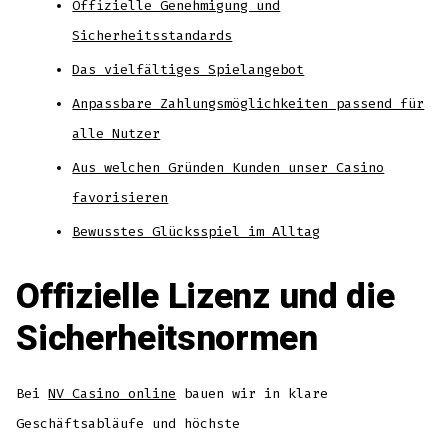
Offizielle Genehmigung und
Sicherheitsstandards
Das vielfältiges Spielangebot
Anpassbare Zahlungsmöglichkeiten passend für
alle Nutzer
Aus welchen Gründen Kunden unser Casino
favorisieren
Bewusstes Glücksspiel im Alltag
Offizielle Lizenz und die
Sicherheitsnormen
Bei
NV Casino online
bauen wir in klare
Geschäftsabläufe und höchste