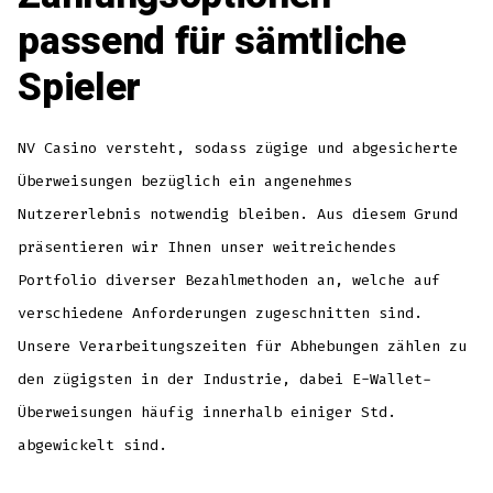
passend für sämtliche
Spieler
NV Casino versteht, sodass zügige und abgesicherte
Überweisungen bezüglich ein angenehmes
Nutzererlebnis notwendig bleiben. Aus diesem Grund
präsentieren wir Ihnen unser weitreichendes
Portfolio diverser Bezahlmethoden an, welche auf
verschiedene Anforderungen zugeschnitten sind.
Unsere Verarbeitungszeiten für Abhebungen zählen zu
den zügigsten in der Industrie, dabei E-Wallet-
Überweisungen häufig innerhalb einiger Std.
abgewickelt sind.