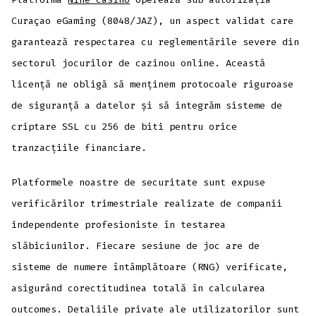
Curaçao eGaming (8048/JAZ), un aspect validat care
garantează respectarea cu reglementările severe din
sectorul jocurilor de cazinou online. Această
licență ne obligă să menținem protocoale riguroase
de siguranță a datelor și să integrăm sisteme de
criptare SSL cu 256 de biti pentru orice
tranzacțiile financiare.
Platformele noastre de securitate sunt expuse
verificărilor trimestriale realizate de companii
independente profesioniste în testarea
slăbiciunilor. Fiecare sesiune de joc are de
sisteme de numere întâmplătoare (RNG) verificate,
asigurând corectitudinea totală în calcularea
outcomes. Detaliile private ale utilizatorilor sunt