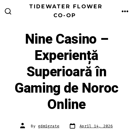
Skip
TIDEWATER FLOWER
to
CO-OP
ME
SEARCH
TOGGLE
content
Nine Casino –
Experiență
Superioară în
Gaming de Noroc
Online
Post
Post
By
gdmigrate
April 14, 2026
date
author