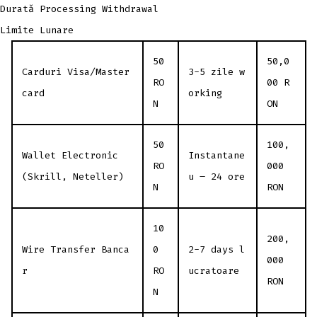
Durată Processing Withdrawal
Limite Lunare
50
50,0
Carduri Visa/Master
3-5 zile w
RO
00 R
card
orking
N
ON
50
100,
Wallet Electronic
Instantane
RO
000
(Skrill, Neteller)
u – 24 ore
N
RON
10
200,
Wire Transfer Banca
0
2-7 days l
000
r
RO
ucratoare
RON
N