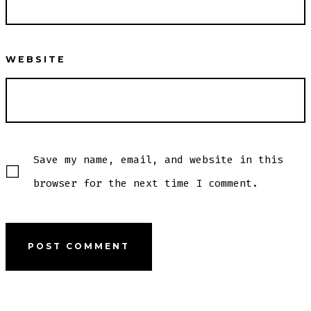
WEBSITE
Save my name, email, and website in this
browser for the next time I comment.