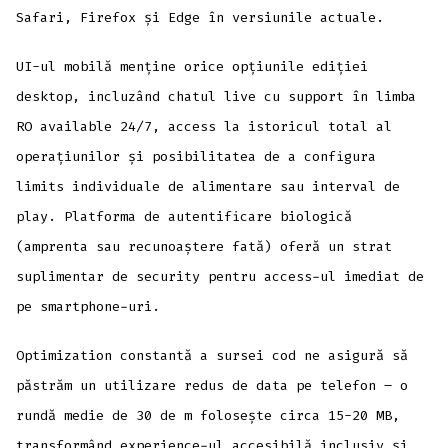
Safari, Firefox și Edge în versiunile actuale.
UI-ul mobilă menține orice opțiunile ediției
desktop, incluzând chatul live cu support în limba
RO available 24/7, access la istoricul total al
operațiunilor și posibilitatea de a configura
limits individuale de alimentare sau interval de
play. Platforma de autentificare biologică
(amprenta sau recunoaștere fată) oferă un strat
suplimentar de security pentru access-ul imediat de
pe smartphone-uri.
Optimization constantă a sursei cod ne asigură să
păstrăm un utilizare redus de data pe telefon – o
rundă medie de 30 de m folosește circa 15-20 MB,
transformând experience-ul accesibilă inclusiv și