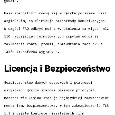
godzin.
Nasi specjaliści mówią się w języku polskiemu oraz
angielskim, co eliminuje przeszkody komunikacyjne.
W części FAQ odkryć można wyjaśnienia na więcej niż
150 najczęściej formułowanych zapytań odnośnie
zakładania konta, premii, sprawdzenia rachunku a
także transferów wygranych.
Licencja i Bezpieczeństwo
Bezpieczeństwo danych osobowych i płatności
wszystkich graczy stanowi pierwszy priorytet.
Monster Win Casino stosuje najbardziej zaawansowane
mechanizmy bezpieczeństwa, w tym zabezpieczenie TLS
1.3 i częste kontrole niezależnych firm