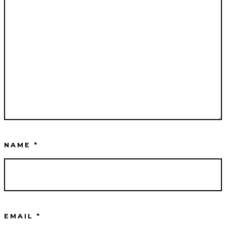
NAME
*
EMAIL
*