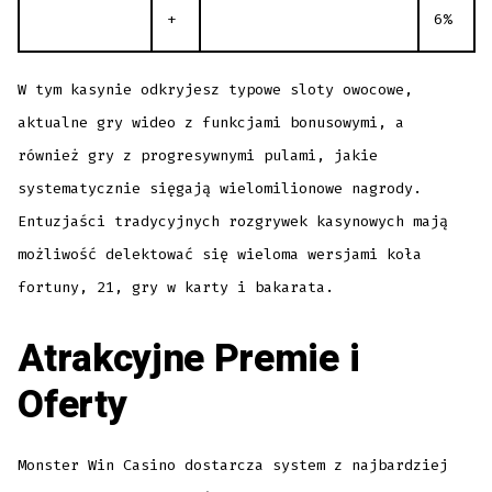
+
6%
W tym kasynie odkryjesz typowe sloty owocowe,
aktualne gry wideo z funkcjami bonusowymi, a
również gry z progresywnymi pulami, jakie
systematycznie sięgają wielomilionowe nagrody.
Entuzjaści tradycyjnych rozgrywek kasynowych mają
możliwość delektować się wieloma wersjami koła
fortuny, 21, gry w karty i bakarata.
Atrakcyjne Premie i
Oferty
Monster Win Casino dostarcza system z najbardziej