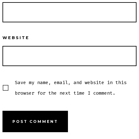
WEBSITE
Save my name, email, and website in this
browser for the next time I comment.