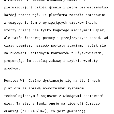
pierwszorzędną jakość grania i pełne bezpieczeństwo
każdej transakcji. Ta platforma została opracowana
z uwzględnieniem o wymagających użytkownikach,
którzy pragną nie tylko bogatego asortymentu gier,
ale także fachowej pomocy i przejrzystych zasad. Od
czasu premiery naszego portalu stawiamy nacisk się
na budowaniu solidnych kontaktów z użytkownikami,
proponując im uczciwą zabawę i szybkie wypłaty
środków.
Monster Win Casino dystansuje się na tle innych
platform za sprawą nowoczesnym systemom
technologicznym i sojuszom z wiodącymi dostawcami
gier. Ta strona funkcjonuje na licencji Curacao
eGaming (nr 8048/JAZ), co jest gwarancję