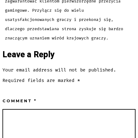
zagwarantować klientom pierwszorzędne przeżycia
gamingowe. Przyłącz się do wielu
usatysfakcjonowanych graczy i przekonaj się,
dlaczego przedstawiana strona zyskuje się bardzo
znaczącym uznaniem wśród krajowych graczy.
Leave a Reply
Your email address will not be published.
Required fields are marked
*
COMMENT
*