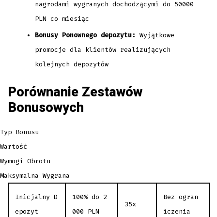
nagrodami wygranych dochodzącymi do 50000
PLN co miesiąc
Bonusy Ponownego depozytu:
Wyjątkowe
promocje dla klientów realizujących
kolejnych depozytów
Porównanie Zestawów
Bonusowych
Typ Bonusu
Wartość
Wymogi Obrotu
Maksymalna Wygrana
Inicjalny D
100% do 2
Bez ogran
35x
epozyt
000 PLN
iczenia