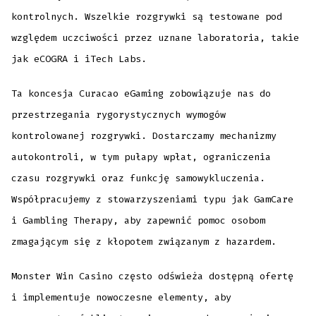
kontrolnych. Wszelkie rozgrywki są testowane pod
względem uczciwości przez uznane laboratoria, takie
jak eCOGRA i iTech Labs.
Ta koncesja Curacao eGaming zobowiązuje nas do
przestrzegania rygorystycznych wymogów
kontrolowanej rozgrywki. Dostarczamy mechanizmy
autokontroli, w tym pułapy wpłat, ograniczenia
czasu rozgrywki oraz funkcję samowykluczenia.
Współpracujemy z stowarzyszeniami typu jak GamCare
i Gambling Therapy, aby zapewnić pomoc osobom
zmagającym się z kłopotem związanym z hazardem.
Monster Win Casino często odświeża dostępną ofertę
i implementuje nowoczesne elementy, aby