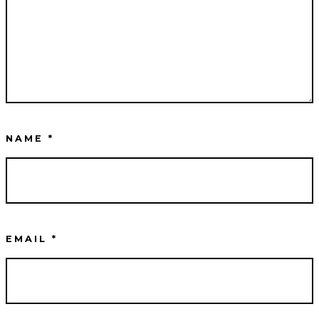
NAME
*
EMAIL
*