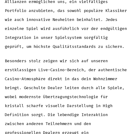
Allianzen ermöglichen uns, ein vielfältiges
Portfolio anzubieten, das sowohl populäre Klassiker
wie auch innovative Neuheiten beinhaltet. Jedes
einzelne Spiel wird ausführlich vor der endgültigen
Integration in unser Spielsystem sorgfältig
geprüft, um höchste Qualitätsstandards zu sichern.
Besonders stolz zeigen wir sich auf unseren
erstklassigen Live-Casino-Bereich, der authentische
Casino-Atmosphäre direkt in das dein Wohnzimmer
bringt. Geschulte Dealer leiten durch alle Spiele,
wobei modernste Übertragungstechnologie für
kristall scharfe visuelle Darstellung in High
Definition sorgt. Die lebendige Interaktion
zwischen anderen Teilnehmern und den
professionellen Dealern erzeugt ein