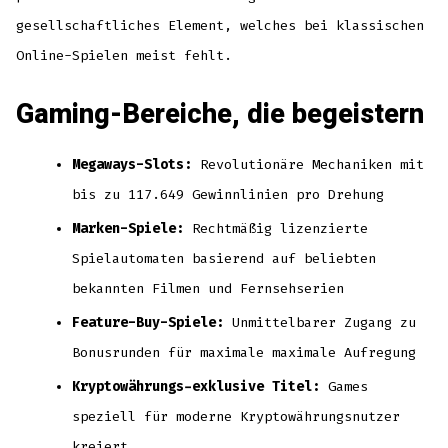
gesellschaftliches Element, welches bei klassischen
Online-Spielen meist fehlt.
Gaming-Bereiche, die begeistern
Megaways-Slots:
Revolutionäre Mechaniken mit
bis zu 117.649 Gewinnlinien pro Drehung
Marken-Spiele:
Rechtmäßig lizenzierte
Spielautomaten basierend auf beliebten
bekannten Filmen und Fernsehserien
Feature-Buy-Spiele:
Unmittelbarer Zugang zu
Bonusrunden für maximale maximale Aufregung
Kryptowährungs-exklusive Titel:
Games
speziell für moderne Kryptowährungsnutzer
kreiert