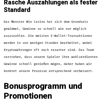
Rasche Auszahlungen als fester
Standard
Das Monster Win Casino hat sich dem Grundsatz
gewidmet, Gewinne so schnell wie nur möglich
auszuzahlen. Die meisten E-Wallet-Transaktionen
werden in von wenigen Stunden bearbeitet, wobei
Kryptowährungen oft noch rasanter sind. Das Team
verstehen, dass unsere Spieler ihre wohlverdienten
Gewinne schnell genießen mögen, daher haben wir
konkret unsere Prozesse entsprechend verbessert.
Bonusprogramm und
Promotionen