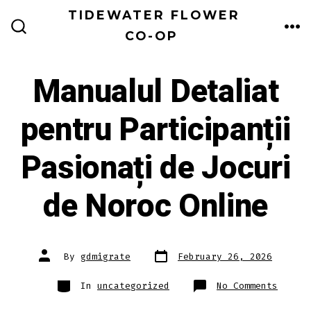
Skip
TIDEWATER FLOWER
to
CO-OP
ME
SEARCH
TOGGLE
content
Manualul Detaliat
pentru Participanții
Pasionați de Jocuri
de Noroc Online
Post
Post
By
gdmigrate
February 26, 2026
date
author
Categories
on
In
uncategorized
No Comments
Manual
Detali
pentru