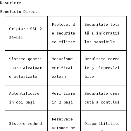
Descriere
Beneficiu Direct
Protocol d
Securitate tota
Criptare SSL 2
e securita
lă a informații
56-bit
te militar
lor sensibile
Sisteme genera
Mecanisme
Rezultate corec
toare aleatoar
verificați
te și imprevizi
e autorizate
extern
bile
Autentificare
Verificare
Securitate cres
în doi pași
în 2 pași
cută a contului
Rezervare
Sisteme redund
Disponibilitate
automat pe