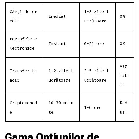
Cărți de cr
1-3 zile l
Imediat
0%
edit
ucrătoare
Portofele e
Instant
0-24 ore
0%
lectronice
Var
Transfer ba
1-2 zile l
3-5 zile l
iab
ncar
ucrătoare
ucrătoare
il
Criptomoned
10-30 minu
Red
1-6 ore
e
te
us
Gama Opțiunilor de