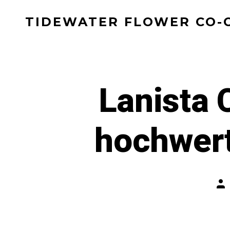
Skip
TIDEWATER FLOWER CO-
to
content
Lanista 
hochwert
Pos
aut