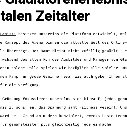
italen Zeitalter
Lanista
besitzen unsereins die Plattform entwickelt, wel
e Konzept der Arena binnen die aktuelle Welt des Online-
ls überträgt. Der Name bleibt nicht zufällig gewählt – e
 während des alten Rom der Ausbilder und Manager von Gla
enau solche Rolle spielen wir bezüglich alle Spieler. Ma
nem Kampf um große Gewinne heran wie auch geben Ihnen al
für die Verfügung.
 Gründung fokussieren unsereins sich hierauf, jedes genu
nis zu schaffen, das Spannung samt Fairness vereint. Uns
ward seit Grund an modern konzipiert, zwecks beste techn
für gewährleisten plus gleichzeitig jede einfache