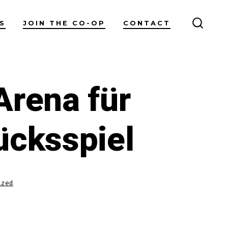
S
JOIN THE CO-OP
CONTACT
SEARC
TOGG
Arena für
ücksspiel
ized