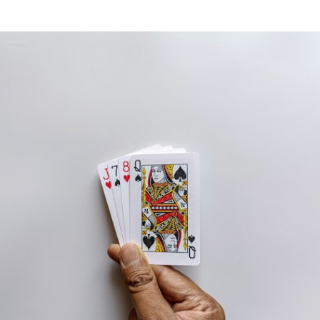
Deine
Arena
für
hochwertiges
Online-
Glücksspiel