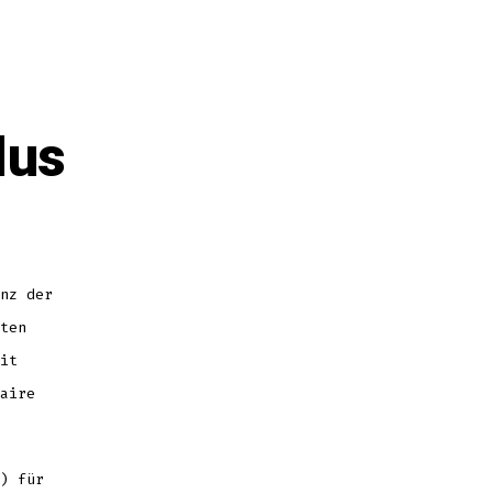
lus
nz der
ten
it
aire
) für