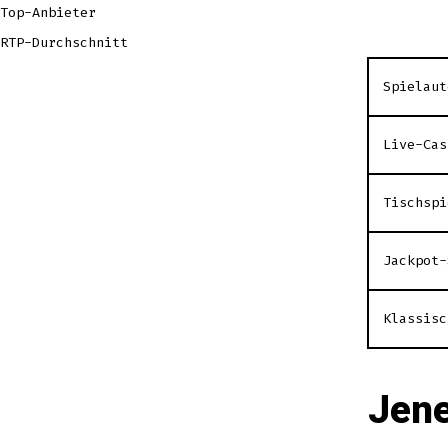
Top-Anbieter
RTP-Durchschnitt
Spielaut
Live-Cas
Tischspi
Jackpot-
Klassisc
Jene