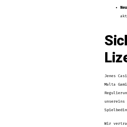
Neu
akt
Sic
Liz
Jenes Casi
Malta Gami
Regulierun
unsereins 
Spielbedin
Wir vertra