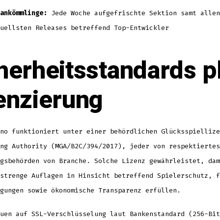
ankömmlinge:
Jede Woche aufgefrischte Sektion samt allen
uellsten Releases betreffend Top-Entwickler
herheitsstandards p
enzierung
no funktioniert unter einer behördlichen Glücksspiellize
ng Authority (MGA/B2C/394/2017), jeder von respektiertes
gsbehörden von Branche. Solche Lizenz gewährleistet, dam
strenge Auflagen in Hinsicht betreffend Spielerschutz, f
gungen sowie ökonomische Transparenz erfüllen.
uen auf SSL-Verschlüsselung laut Bankenstandard (256-Bit