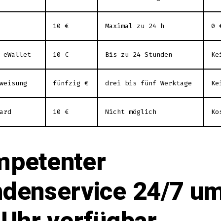
10 €
Maximal zu 24 h
0 
 eWallet
10 €
Bis zu 24 Stunden
Ke
weisung
fünfzig €
drei bis fünf Werktage
Ke
ard
10 €
Nicht möglich
Ko
mpetenter
denservice 24/7 u