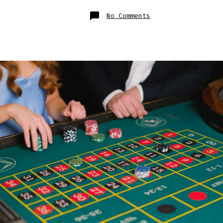
on
No Comments
Kingmaker
Spielbank
–
Eure
hochwertige
Anlaufstelle
für
PremiumGlücksspiel