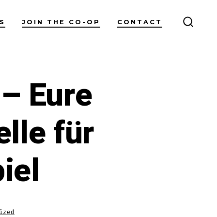
S
JOIN THE CO-OP
CONTACT
SEARC
TOGG
– Eure
lle für
iel
ized