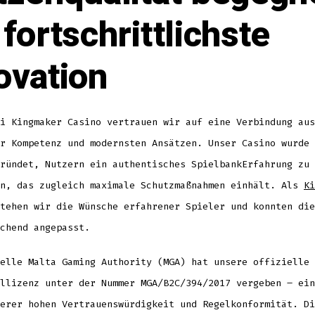
 fortschrittlichste
ovation
i Kingmaker Casino vertrauen wir auf eine Verbindung aus
r Kompetenz und modernsten Ansätzen. Unser Casino wurde 
ründet, Nutzern ein authentisches SpielbankErfahrung zu
en, das zugleich maximale Schutzmaßnahmen einhält. Als
Ki
tehen wir die Wünsche erfahrener Spieler und konnten die
chend angepasst.
elle Malta Gaming Authority (MGA) hat unsere offizielle
llizenz unter der Nummer MGA/B2C/394/2017 vergeben – ein
erer hohen Vertrauenswürdigkeit und Regelkonformität. Di