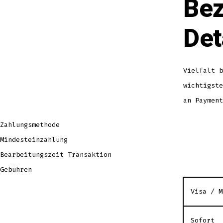
Bez
Det
Vielfalt b
wichtigste
an Payment
Zahlungsmethode
Mindesteinzahlung
Bearbeitungszeit Transaktion
Gebühren
Visa / M
Sofort