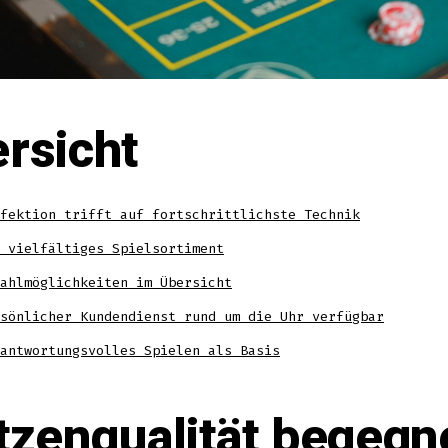
rsicht
fektion trifft auf fortschrittlichste Technik
 vielfältiges Spielsortiment
ahlmöglichkeiten im Übersicht
sönlicher Kundendienst rund um die Uhr verfügbar
antwortungsvolles Spielen als Basis
tzenqualität begegn