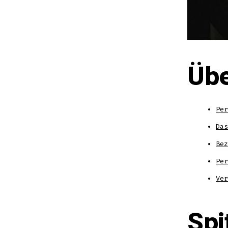
Übe
Per
Das
Bez
Per
Ver
Spi