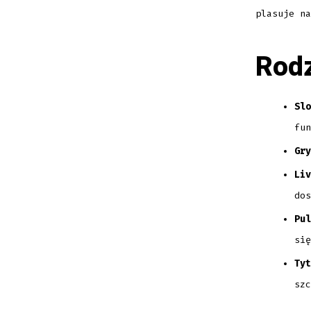
plasuje na
Rodz
Slo
fun
Gry
Liv
dos
Pul
się
Tyt
szc