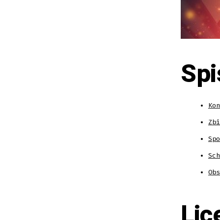
Spi
Kon
Zbi
Spo
Sch
Obs
Lic