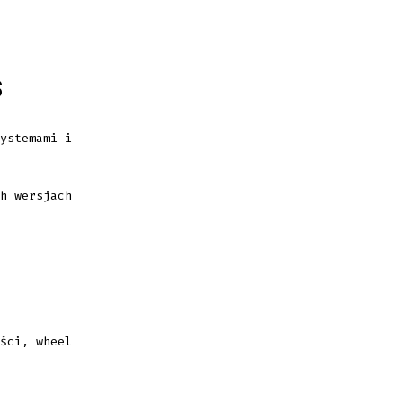
s
ystemami i
h wersjach
ści, wheel