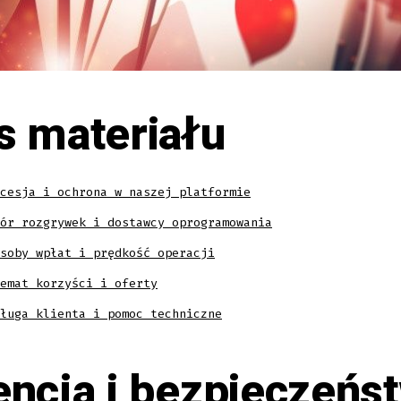
s materiału
cesja i ochrona w naszej platformie
ór rozgrywek i dostawcy oprogramowania
soby wpłat i prędkość operacji
emat korzyści i oferty
ługa klienta i pomoc techniczne
encja i bezpieczeńs