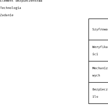
Element bezpieczeństwa
Technologia
Zadanie
Szyfrowa
Weryfika
ści
Mechaniz
wych
Bezpiecz
ilu