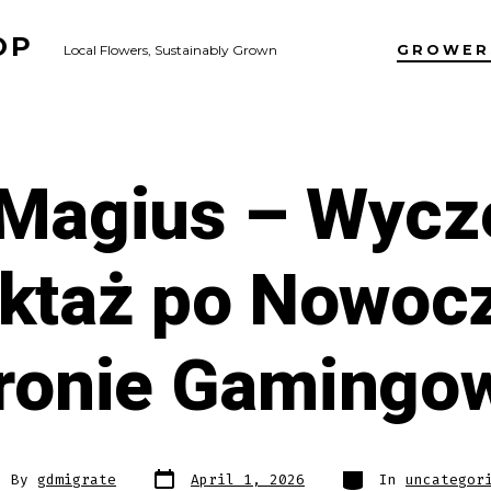
OP
GROWER
Local Flowers, Sustainably Grown
Magius – Wycz
uktaż po Nowoc
ronie Gamingo
Post
Categories
t
By
gdmigrate
April 1, 2026
In
uncategor
date
hor