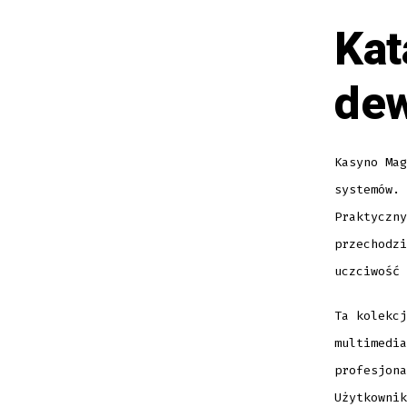
Kat
dew
Kasyno Mag
systemów. 
Praktyczny
przechodzi
uczciwość 
Ta kolekcj
multimedia
profesjona
Użytkownik