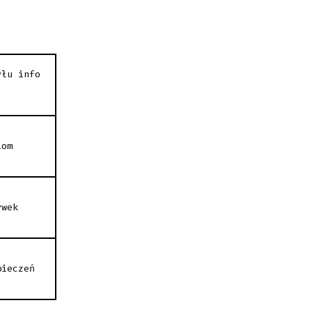
yłu info
iom
ywek
pieczeń