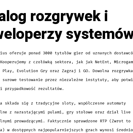
alog rozgrywek i
eloperzy systemó
ius oferuje ponad 3000 tytułów gier od uznanych dostawcó
Kooperujemy z czołówką sektora, jak jak NetEnt, Microgam
 Play, Evolution Gry oraz Zagraj i GO. Dowolna rozgrywka
 surowe testowanie przez niezależne instytuty, aby potwi
i przypadkowość rezultatów.
a składa się z tradycyjne sloty, współczesne automaty
lne z narastającymi pulami, gry stołowe oraz dział live 
lnymi prowadzącymi. Faktycznie sprawdzone RTP (Zwrot to
a) w dostępnych najpopularniejszych grach wynosi średnio