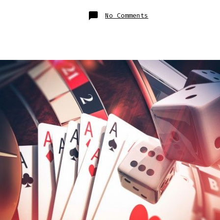
on
No Comments
Kasyno
Magius
–
Wyczerpujący
Instruktaż
po
Nowoczesnej
Stronie
Gamingowej