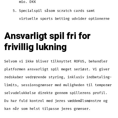
mio. DKK
Specialspil såsom scratch cards samt
virtuelle sports betting udvider optionerne
Ansvarligt spil fri for
frivillig lukning
Selvom vi ikke bliver tilknyttet ROFUS, behandler
platformen ansvarligt spil meget seriøst. Vi giver
redskaber vedrørende styring, inklusiv indbetaling-
limits, sessionsgrænser med muligheden til temporær
selvudelukkelse direkte gennem spillerens profil.
Du har fuld kontrol med jeres væddemålsmønstre og
kan når som helst tilpasse jeres grænser.