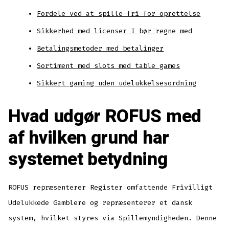
Fordele ved at spille fri for oprettelse
Sikkerhed med licenser I bør regne med
Betalingsmetoder med betalinger
Sortiment med slots med table games
Sikkert gaming uden udelukkelsesordning
Hvad udgør ROFUS med
af hvilken grund har
systemet betydning
ROFUS repræsenterer Register omfattende Frivilligt
Udelukkede Gamblere og repræsenterer et dansk
system, hvilket styres via Spillemyndigheden. Denne