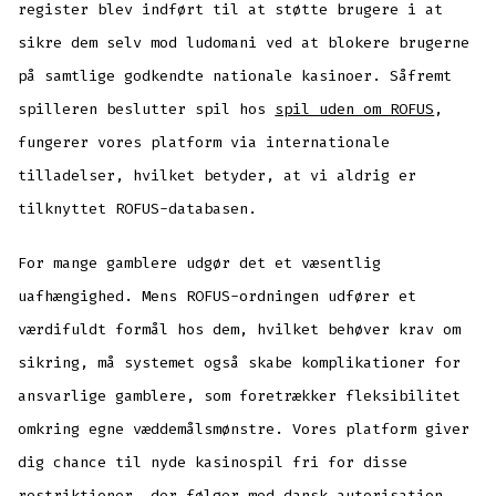
register blev indført til at støtte brugere i at
sikre dem selv mod ludomani ved at blokere brugerne
på samtlige godkendte nationale kasinoer. Såfremt
spilleren beslutter spil hos
spil uden om ROFUS
,
fungerer vores platform via internationale
tilladelser, hvilket betyder, at vi aldrig er
tilknyttet ROFUS-databasen.
For mange gamblere udgør det et væsentlig
uafhængighed. Mens ROFUS-ordningen udfører et
værdifuldt formål hos dem, hvilket behøver krav om
sikring, må systemet også skabe komplikationer for
ansvarlige gamblere, som foretrækker fleksibilitet
omkring egne væddemålsmønstre. Vores platform giver
dig chance til nyde kasinospil fri for disse
restriktioner, der følger med dansk autorisation.