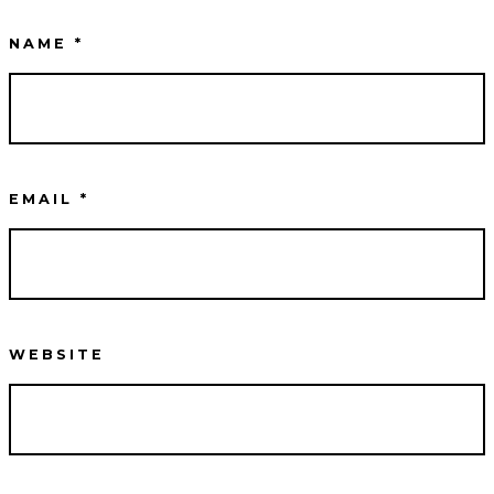
NAME
*
EMAIL
*
WEBSITE