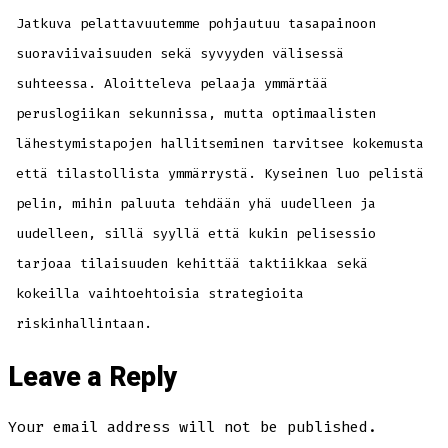
Jatkuva pelattavuutemme pohjautuu tasapainoon
suoraviivaisuuden sekä syvyyden välisessä
suhteessa. Aloitteleva pelaaja ymmärtää
peruslogiikan sekunnissa, mutta optimaalisten
lähestymistapojen hallitseminen tarvitsee kokemusta
että tilastollista ymmärrystä. Kyseinen luo pelistä
pelin, mihin paluuta tehdään yhä uudelleen ja
uudelleen, sillä syyllä että kukin pelisessio
tarjoaa tilaisuuden kehittää taktiikkaa sekä
kokeilla vaihtoehtoisia strategioita
riskinhallintaan.
Leave a Reply
Your email address will not be published.