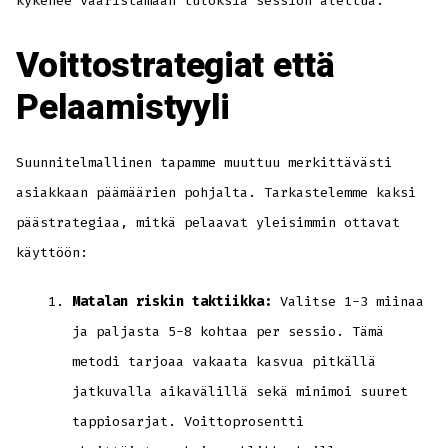
kykenee vääristämään tuloksia session alettua.
Voittostrategiat että
Pelaamistyyli
Suunnitelmallinen tapamme muuttuu merkittävästi
asiakkaan päämäärien pohjalta. Tarkastelemme kaksi
päästrategiaa, mitkä pelaavat yleisimmin ottavat
käyttöön:
Matalan riskin taktiikka:
Valitse 1-3 miinaa
ja paljasta 5-8 kohtaa per sessio. Tämä
metodi tarjoaa vakaata kasvua pitkällä
jatkuvalla aikavälillä sekä minimoi suuret
tappiosarjat. Voittoprosentti