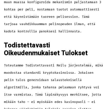
muun muassa konfiguroida mekanismin paljastamaan 3
kohtaa per peli, nostamaan tuotot automaattisesti
että käynnistämään tuoreen pelisession. Tämä
tarjoaa vauhdikkaamman pelinopeuden ilman, että
kadota kontrollia panoksesi hallinnasta.
Todistettavasti
Oikeudenmukaiset Tulokset
Toteutamme Todistettavasti Reilu järjestelmää, mikä
muodostaa standardi kryptokasinoissa. Jokaisen
pelin tulos generoidaan salausteknisellä
algoritmilla, jonka tahansa pelaamaan ryhtyvä voi
itse varmistaa. Tämä läpinäkyvyys merkitsee, jotta
mikään taho – ei myöskään edes kasinopuoli – ei