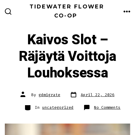
Skip
TIDEWATER FLOWER
to
CO-OP
ME
SEARCH
TOGGLE
content
Kaivos Slot –
Räjäytä Voittoja
Louhoksessa
Post
Post
By
gdmigrate
April 22, 2026
date
author
Categories
on
In
uncategorized
No Comments
Kaivos
Slot
–
Räjäyt
Voitto
Louhok