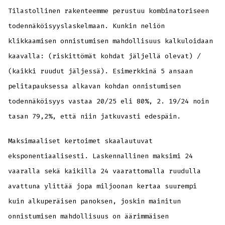
Tilastollinen rakenteemme perustuu kombinatoriseen
todennäköisyyslaskelmaan. Kunkin neliön
klikkaamisen onnistumisen mahdollisuus kalkuloidaan
kaavalla: (riskittömät kohdat jäljellä olevat) /
(kaikki ruudut jäljessä). Esimerkkinä 5 ansaan
pelitapauksessa alkavan kohdan onnistumisen
todennäköisyys vastaa 20/25 eli 80%, 2. 19/24 noin
tasan 79,2%, että niin jatkuvasti edespäin.
Maksimaaliset kertoimet skaalautuvat
eksponentiaalisesti. Laskennallinen maksimi 24
vaaralla sekä kaikilla 24 vaarattomalla ruudulla
avattuna ylittää jopa miljoonan kertaa suurempi
kuin alkuperäisen panoksen, joskin mainitun
onnistumisen mahdollisuus on äärimmäisen