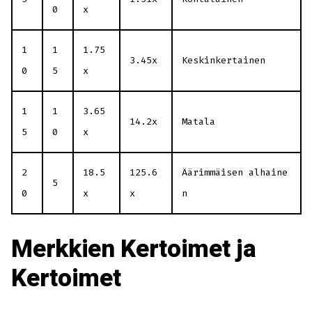
0
x
1
1
1.75
3.45x
Keskinkertainen
0
5
x
1
1
3.65
14.2x
Matala
5
0
x
2
18.5
125.6
Äärimmäisen alhaine
5
0
x
x
n
Merkkien Kertoimet ja
Kertoimet