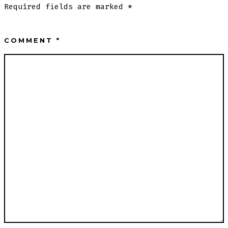
Required fields are marked
*
COMMENT
*