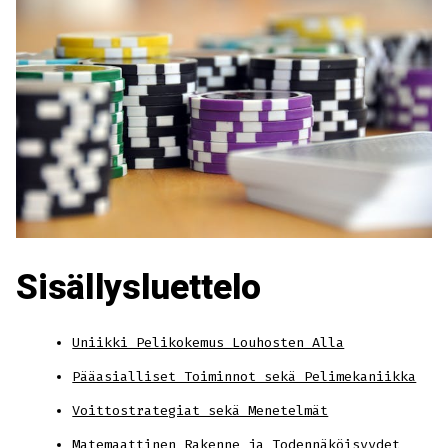
Sisällysluettelo
Uniikki Pelikokemus Louhosten Alla
Pääasialliset Toiminnot sekä Pelimekaniikka
Voittostrategiat sekä Menetelmät
Matemaattinen Rakenne ja Todennäköisyydet