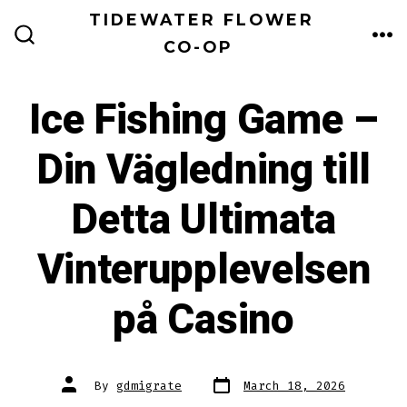
Skip
TIDEWATER FLOWER
to
CO-OP
ME
SEARCH
TOGGLE
content
Ice Fishing Game –
Din Vägledning till
Detta Ultimata
Vinterupplevelsen
på Casino
Post
Post
By
gdmigrate
March 18, 2026
date
author