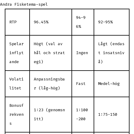
Andra Fisketema-spel
94-9
RTP
96.45%
92-95%
6%
Spelar
Högt (val av
Lågt (endas
inflyt
hål och strat
Ingen
t insatsniv
ande
egi)
å)
Volati
Anpassningsba
Fast
Medel-hög
litet
r (låg-hög)
Bonusf
1:23 (genomsn
1:100
rekven
1:75-150
itt)
-200
s