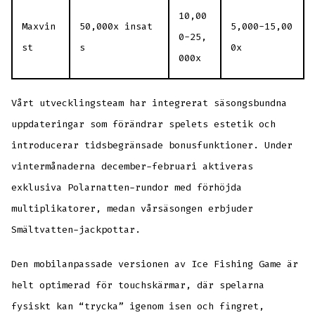
10,00
Maxvin
50,000x insat
5,000-15,00
0-25,
st
s
0x
000x
Vårt utvecklingsteam har integrerat säsongsbundna
uppdateringar som förändrar spelets estetik och
introducerar tidsbegränsade bonusfunktioner. Under
vintermånaderna december-februari aktiveras
exklusiva Polarnatten-rundor med förhöjda
multiplikatorer, medan vårsäsongen erbjuder
Smältvatten-jackpottar.
Den mobilanpassade versionen av Ice Fishing Game är
helt optimerad för touchskärmar, där spelarna
fysiskt kan “trycka” igenom isen och fingret,