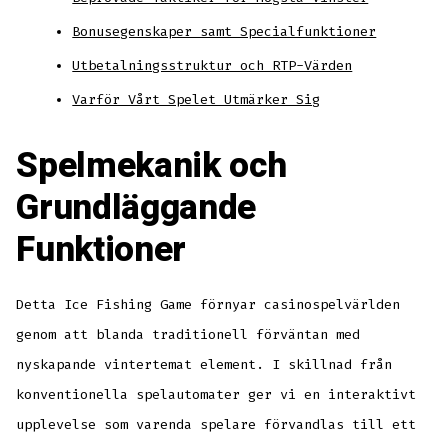
Bonusegenskaper samt Specialfunktioner
Utbetalningsstruktur och RTP-Värden
Varför Vårt Spelet Utmärker Sig
Spelmekanik och
Grundläggande
Funktioner
Detta Ice Fishing Game förnyar casinospelvärlden
genom att blanda traditionell förväntan med
nyskapande vintertemat element. I skillnad från
konventionella spelautomater ger vi en interaktivt
upplevelse som varenda spelare förvandlas till ett