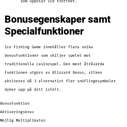
som uppstår vid trötthet.
Bonusegenskaper samt
Specialfunktioner
Ice Fishing Game innehåller flera unika
bonusfunktioner som skiljer spelet mot
traditionella casinospel. Den mest åtråvärda
funktionen utgörs av Blizzard Bonus, vilken
aktiveras då 3 alternativt fler snöflingesymboler
dyker upp på ditt isfält.
Bonusfunktion
Aktiveringskrav
Möjlig Multiplikator