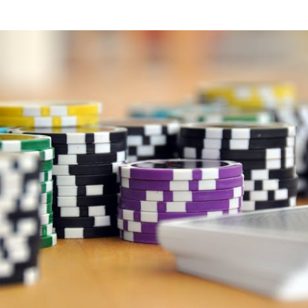
Sinun
uusi
Uusi
Pelipaikka
Verkossa