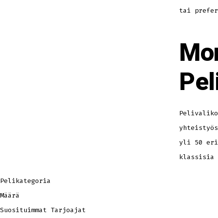
tai prefer
Mon
Pel
Pelivaliko
yhteistyös
yli 50 eri
klassisia 
Pelikategoria
Määrä
Suosituimmat Tarjoajat