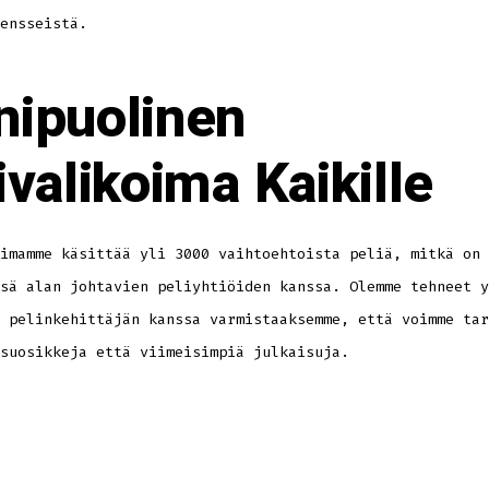
ensseistä.
ipuolinen
ivalikoima Kaikille
imamme käsittää yli 3000 vaihtoehtoista peliä, mitkä on 
sä alan johtavien peliyhtiöiden kanssa. Olemme tehneet y
 pelinkehittäjän kanssa varmistaaksemme, että voimme tar
suosikkeja että viimeisimpiä julkaisuja.