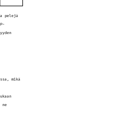
a pelejä
P-
yyden
ssa, mikä
ukaan
 ne