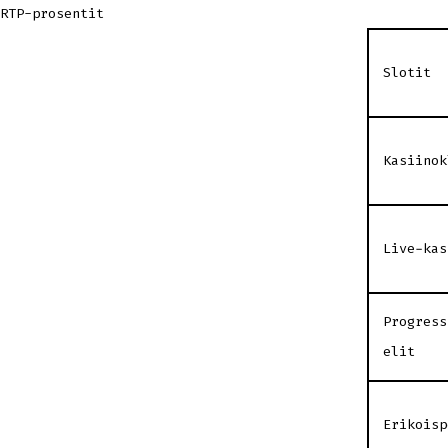
RTP-prosentit
Slotit
Kasiinok
Live-kas
Progress
elit
Erikoisp