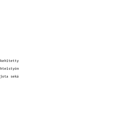
kehitetty
hteistyön
jota sekä