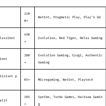
210
NetEnt, Pragmatic Play, Play’n GO
0+
450
lassikot
Evolution, Red Tiger, Relax Gaming
+
280
Evolution Gaming, Ezugi, Authentic
inot
+
Gaming
iiviset p
85+
Microgaming, NetEnt, Playtech
185
Spribe, Turbo Games, Hacksaw Gamin
elit
+
g