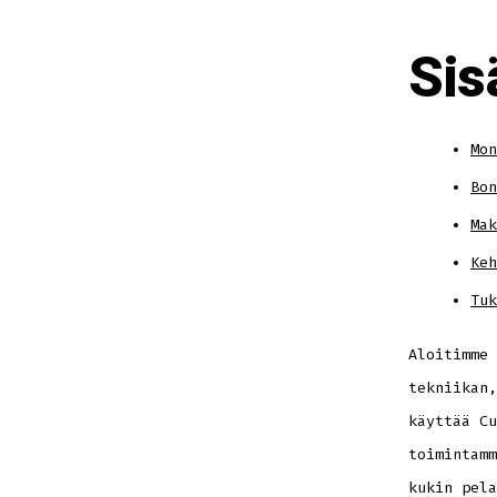
Sis
Mon
Bon
Mak
Keh
Tuk
Aloitimme 
tekniikan
käyttää Cu
toimintamm
kukin pela