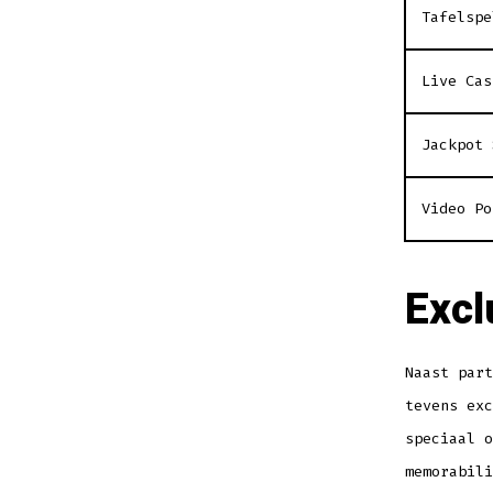
Tafelspe
Live Cas
Jackpot 
Video Po
Excl
Naast part
tevens exc
speciaal o
memorabili