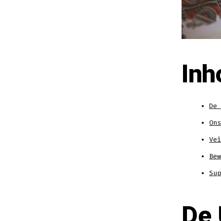
Inh
De 
Ons
Vei
Bew
Sup
De 