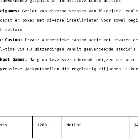
rukwekkende graphics en innovatieve bonusfuncties
elgames:
Geniet van diverse versies van blackjack, roule
carat en poker met diverse inzetlimieten voor zowel begi
h rollers
e Casino:
Ervaar authentieke casino-actie met ervaren de
l-time via HD-uitzendingen vanuit geavanceerde studio’s
kpot Games:
Jaag op levensveranderende prijzen met onze
gressieve jackpotspellen die regelmatig miljoenen uitker
ots
1200+
NetEnt
9