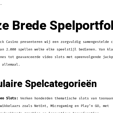
.
e Brede Spelportfol
ck Casino presenteren wij een zorgvuldig samengestelde c
an 2.000 spellen welke elke speelstijl bedienen. Van kla
nes tot geavanceerde video slots met opeenvolgende jackp
 allemaal.
laire Spelcategorieën
eo Slots:
Verken honderden thematische slots van toonaan
wikkelaars zoals NetEnt, Microgaming en Play’n GO, met