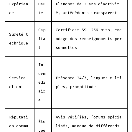
Expérien
Hau
Plancher de 3 ans d’activit
ce
te
é, antécédents transparent
Cap
Certificat SSL 256 bits, enc
Sûreté t
ita
odage des renseignements per
echnique
l
sonnelles
Int
erm
Service
Présence 24/7, langues multi
édi
client
ples, promptitude
air
e
Réputati
Avis vérifiés, forums spécia
Éle
on commu
lisés, manque de différends
vée