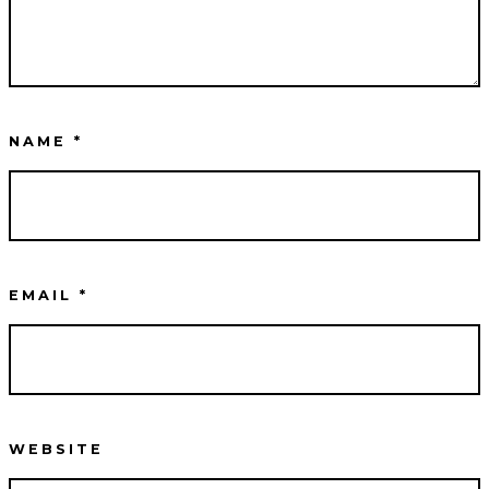
NAME
*
EMAIL
*
WEBSITE