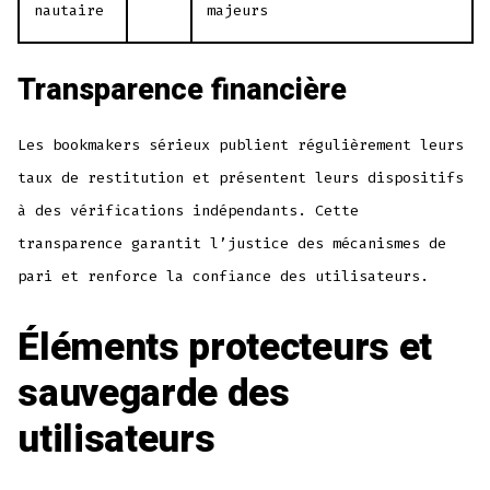
nautaire
majeurs
Transparence financière
Les bookmakers sérieux publient régulièrement leurs
taux de restitution et présentent leurs dispositifs
à des vérifications indépendants. Cette
transparence garantit l’justice des mécanismes de
pari et renforce la confiance des utilisateurs.
Éléments protecteurs et
sauvegarde des
utilisateurs