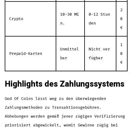
2
10-30 Mi
0-12 Stun
Crypto
0
n.
den
€
1
Unmittel
Nicht ver
Prepaid-Karten
0
bar
fügbar
€
Highlights des Zahlungssystems
God Of Coins lässt weg zu den überwiegenden
Zahlungsmethoden zu Transaktionsgebühren.
Abhebungen werden gemäß jener zügigen Verifizierung
priorisiert abgewickelt, womit Gewinne zügig bei