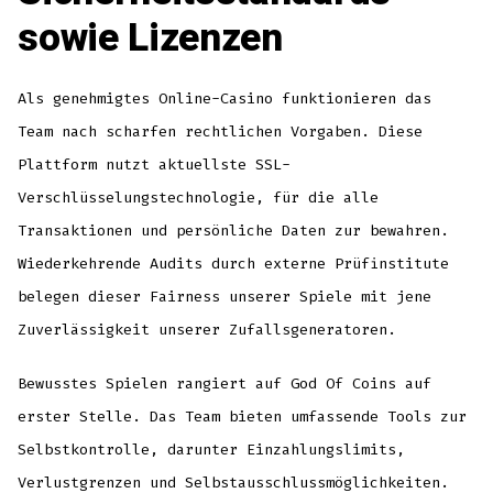
sowie Lizenzen
Als genehmigtes Online-Casino funktionieren das
Team nach scharfen rechtlichen Vorgaben. Diese
Plattform nutzt aktuellste SSL-
Verschlüsselungstechnologie, für die alle
Transaktionen und persönliche Daten zur bewahren.
Wiederkehrende Audits durch externe Prüfinstitute
belegen dieser Fairness unserer Spiele mit jene
Zuverlässigkeit unserer Zufallsgeneratoren.
Bewusstes Spielen rangiert auf God Of Coins auf
erster Stelle. Das Team bieten umfassende Tools zur
Selbstkontrolle, darunter Einzahlungslimits,
Verlustgrenzen und Selbstausschlussmöglichkeiten.