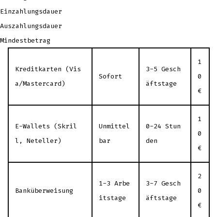
Einzahlungsdauer
Auszahlungsdauer
Mindestbetrag
1
Kreditkarten (Vis
3-5 Gesch
Sofort
0
a/Mastercard)
äftstage
€
1
E-Wallets (Skril
Unmittel
0-24 Stun
0
l, Neteller)
bar
den
€
2
1-3 Arbe
3-7 Gesch
Banküberweisung
0
itstage
äftstage
€