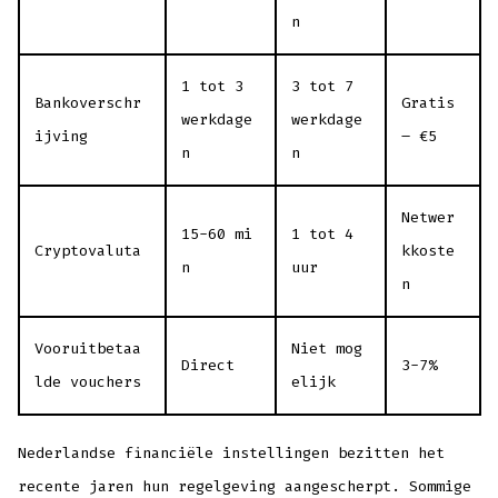
n
1 tot 3
3 tot 7
Bankoverschr
Gratis
werkdage
werkdage
ijving
– €5
n
n
Netwer
15-60 mi
1 tot 4
Cryptovaluta
kkoste
n
uur
n
Vooruitbetaa
Niet mog
Direct
3-7%
lde vouchers
elijk
Nederlandse financiële instellingen bezitten het
recente jaren hun regelgeving aangescherpt. Sommige