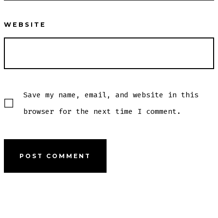
WEBSITE
Save my name, email, and website in this
browser for the next time I comment.