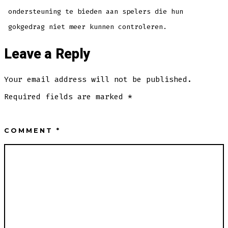
ondersteuning te bieden aan spelers die hun
gokgedrag niet meer kunnen controleren.
Leave a Reply
Your email address will not be published.
Required fields are marked
*
COMMENT
*