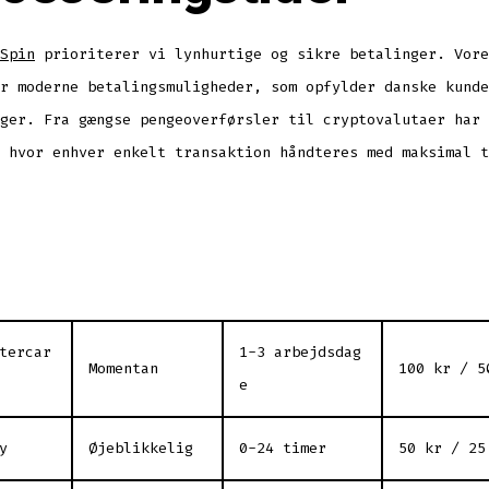
Spin
prioriterer vi lynhurtige og sikre betalinger. Vore
r moderne betalingsmuligheder, som opfylder danske kunde
ger. Fra gængse pengeoverførsler til cryptovalutaer har 
 hvor enhver enkelt transaktion håndteres med maksimal t
tercar
1-3 arbejdsdag
Momentan
100 kr / 5
e
y
Øjeblikkelig
0-24 timer
50 kr / 25