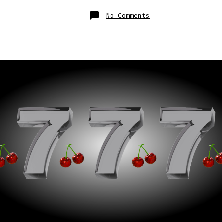
on
No Comments
GlitchSpin
Casino
–
Jeres
Gateway
til
Avancerede
Online
Casinooplevelser