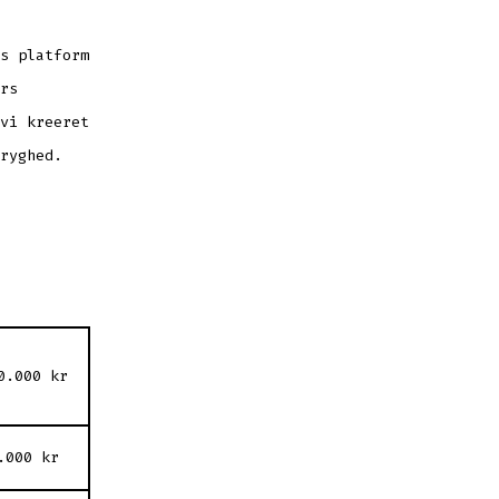
s platform
rs
vi kreeret
ryghed.
0.000 kr
.000 kr