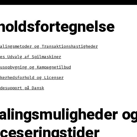
holdsfortegnelse
alingsmetoder og Transaktionshastigheder
es Udvalg af Spilmaskiner
usopbygning og Kampagnetilbud
kerhedsforhold og Licenser
desupport på Dansk
alingsmuligheder o
ceseringstider