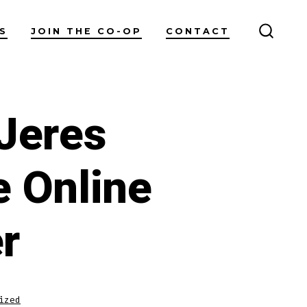
S
JOIN THE CO-OP
CONTACT
SEARC
TOGG
 Jeres
e Online
r
ized