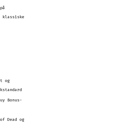
på
 klassiske
t og
kstandard
uy Bonus-
of Dead og