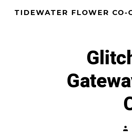
Skip
TIDEWATER FLOWER CO-
to
content
Glitc
Gateway
Pos
aut