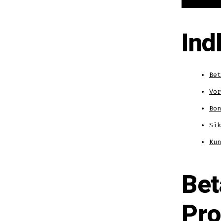
Ind
Bet
Vor
Bon
Sik
Kun
Bet
Pro