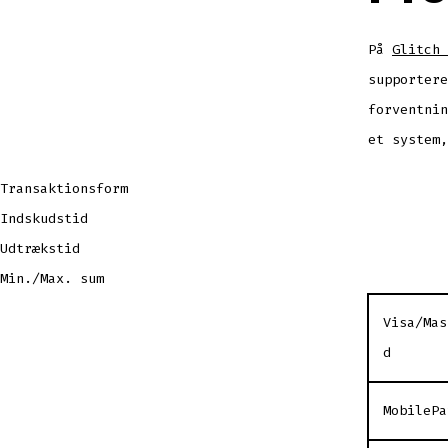
På
Glitch 
supportere
forventnin
et system,
Transaktionsform
Indskudstid
Udtrækstid
Min./Max. sum
Visa/Mas
d
MobilePa