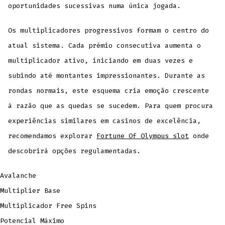
oportunidades sucessivas numa única jogada.
Os multiplicadores progressivos formam o centro do
atual sistema. Cada prémio consecutiva aumenta o
multiplicador ativo, iniciando em duas vezes e
subindo até montantes impressionantes. Durante as
rondas normais, este esquema cria emoção crescente
à razão que as quedas se sucedem. Para quem procura
experiências similares em casinos de excelência,
recomendamos explorar
Fortune Of Olympus slot
onde
descobrirá opções regulamentadas.
Avalanche
Multiplier Base
Multiplicador Free Spins
Potencial Máximo