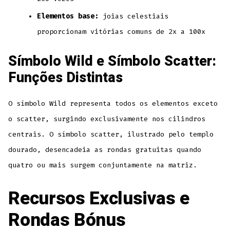
Elementos base:
joias celestiais
proporcionam vitórias comuns de 2x a 100x
Símbolo Wild e Símbolo Scatter:
Funções Distintas
O símbolo Wild representa todos os elementos exceto
o scatter, surgindo exclusivamente nos cilindros
centrais. O símbolo scatter, ilustrado pelo templo
dourado, desencadeia as rondas gratuitas quando
quatro ou mais surgem conjuntamente na matriz.
Recursos Exclusivas e
Rondas Bónus