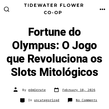
Skip
TIDEWATER FLOWER
to
CO-OP
ME
SEARCH
TOGGLE
content
Fortune do
Olympus: O Jogo
que Revoluciona os
Slots Mitológicos
Post
Post
By
gdmigrate
February 18, 2026
date
author
Categories
on
In
uncategorized
No Comments
Fortun
do
Olympu