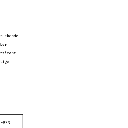
ruckende
ber
rtiment.
tige
5-97%