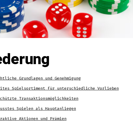
ederung
htliche Grundlagen und Genehmigung
ites Spielsortiment für unterschiedliche Vorlieben
chützte Transaktionsmöglichkeiten
usstes Spielen als Hauptanliegen
raktive Aktionen und Prämien