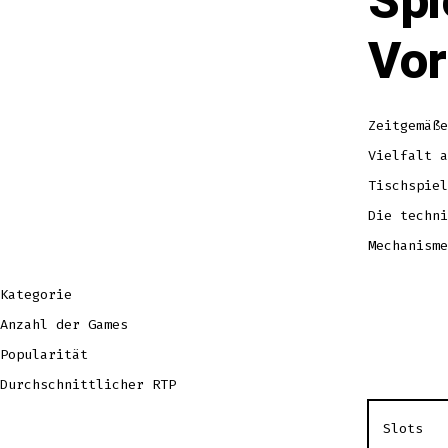
Spi
Vor
Zeitgemäße
Vielfalt a
Tischspiel
Die techni
Mechanisme
Kategorie
Anzahl der Games
Popularität
Durchschnittlicher RTP
Slots