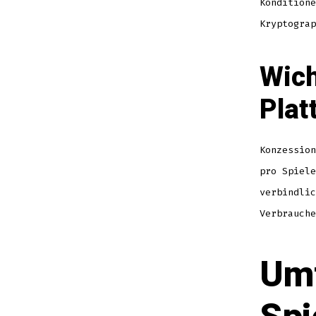
Konditione
Kryptograp
Wich
Plat
Konzession
pro Spiele
verbindlic
Verbrauche
Umf