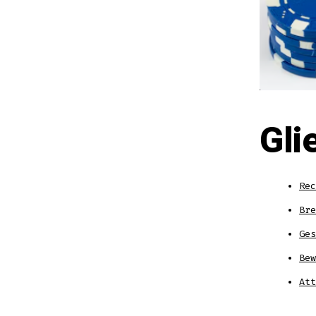
Gli
Rec
Bre
Ges
Bew
Att