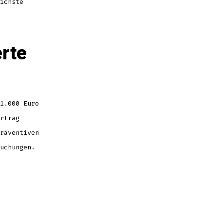
ichste
erte
1.000 Euro
rtrag
räventiven
uchungen.