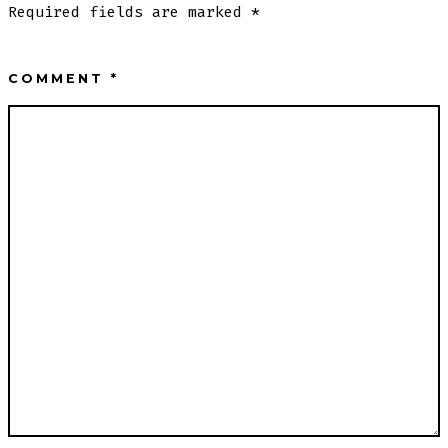
Required fields are marked
*
COMMENT
*