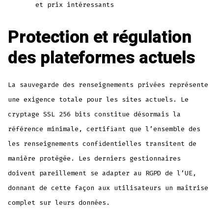
et prix intéressants
Protection et régulation
des plateformes actuels
La sauvegarde des renseignements privées représente
une exigence totale pour les sites actuels. Le
cryptage SSL 256 bits constitue désormais la
référence minimale, certifiant que l’ensemble des
les renseignements confidentielles transitent de
manière protégée. Les derniers gestionnaires
doivent pareillement se adapter au RGPD de l’UE,
donnant de cette façon aux utilisateurs un maîtrise
complet sur leurs données.