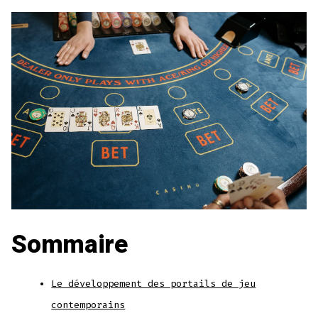
des
dernie
casino
en
ligne
en
2024
Sommaire
Le développement des portails de jeu
contemporains