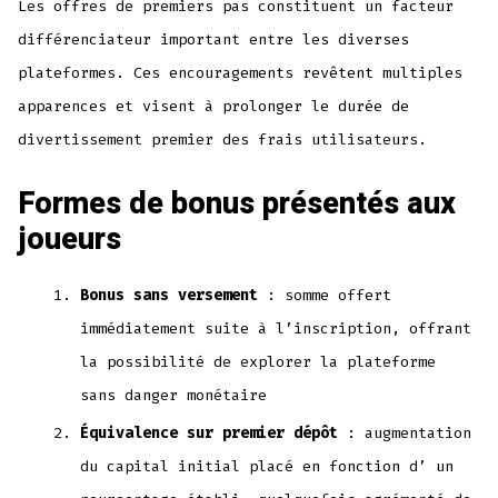
Les offres de premiers pas constituent un facteur
différenciateur important entre les diverses
plateformes. Ces encouragements revêtent multiples
apparences et visent à prolonger le durée de
divertissement premier des frais utilisateurs.
Formes de bonus présentés aux
joueurs
Bonus sans versement
: somme offert
immédiatement suite à l’inscription, offrant
la possibilité de explorer la plateforme
sans danger monétaire
Équivalence sur premier dépôt
: augmentation
du capital initial placé en fonction d’ un