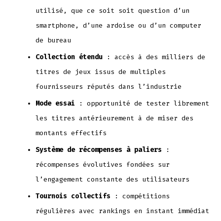
utilisé, que ce soit soit question d’un
smartphone, d’une ardoise ou d’un computer
de bureau
Collection étendu
: accès à des milliers de
titres de jeux issus de multiples
fournisseurs réputés dans l’industrie
Mode essai
: opportunité de tester librement
les titres antérieurement à de miser des
montants effectifs
Système de récompenses à paliers
:
récompenses évolutives fondées sur
l’engagement constante des utilisateurs
Tournois collectifs
: compétitions
régulières avec rankings en instant immédiat