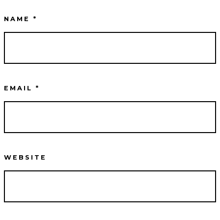
NAME
*
EMAIL
*
WEBSITE