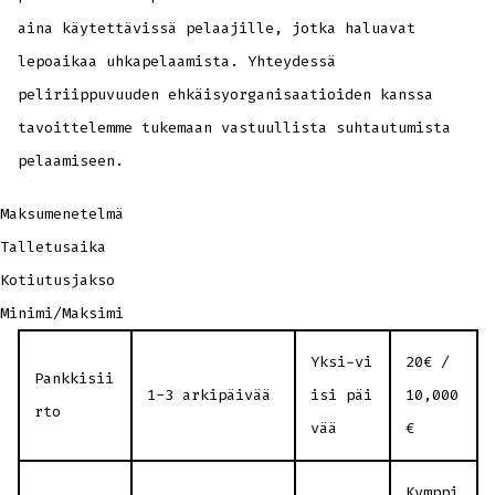
aina käytettävissä pelaajille, jotka haluavat
lepoaikaa uhkapelaamista. Yhteydessä
peliriippuvuuden ehkäisyorganisaatioiden kanssa
tavoittelemme tukemaan vastuullista suhtautumista
pelaamiseen.
Maksumenetelmä
Talletusaika
Kotiutusjakso
Minimi/Maksimi
Yksi-vi
20€ /
Pankkisii
1-3 arkipäivää
isi päi
10,000
rto
vää
€
Kymppi