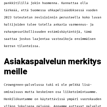
pankkitilillä jokin huomenna. Kannattaa olla
tärkeää, että Suomessa uhkapelisäädöksessä vuoden
2023 toteutetun revisioinnin perusteella koko luvan
haltijoiden tulee totella ankaria varmennus- ja
rahanpesurikollisuuden estämiskäytäntöjä, tämä
saattaa joskus laajentaa vasteaikoja ensimmäisen
kerran tilanteissa.
Asiakaspalvelun merkitys
meille
Crowngreen-palvelussa tuki ei ole pelkkä lisä-
ominaisuus mutta keskeinen osa liiketoimintaamme.
Henkilökuntamme on käytettävissä ympäri vuorokauden
viikon jokaisena päivänä. Annamme auttavat palvelut