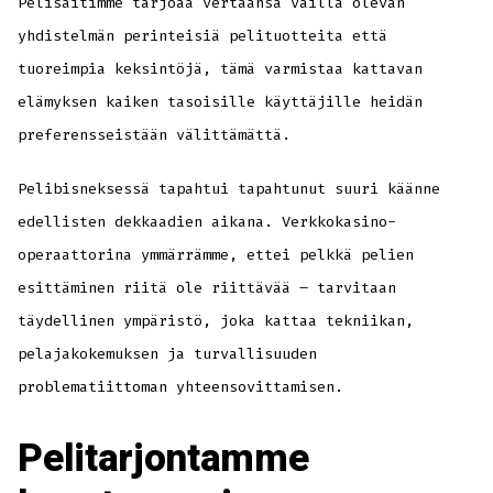
Pelisaitimme tarjoaa vertaansa vailla olevan
yhdistelmän perinteisiä pelituotteita että
tuoreimpia keksintöjä, tämä varmistaa kattavan
elämyksen kaiken tasoisille käyttäjille heidän
preferensseistään välittämättä.
Pelibisneksessä tapahtui tapahtunut suuri käänne
edellisten dekkaadien aikana. Verkkokasino-
operaattorina ymmärrämme, ettei pelkkä pelien
esittäminen riitä ole riittävää – tarvitaan
täydellinen ympäristö, joka kattaa tekniikan,
pelajakokemuksen ja turvallisuuden
problematiittoman yhteensovittamisen.
Pelitarjontamme