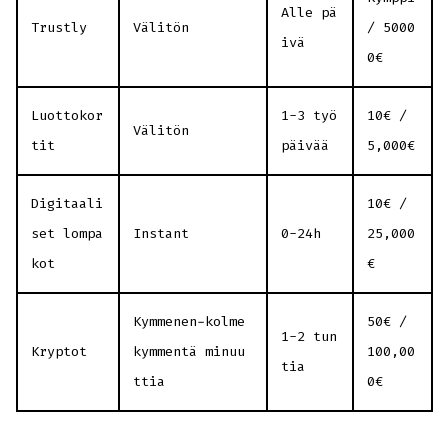
Alle pä
Trustly
Välitön
/ 5000
ivä
0€
Luottokor
1-3 työ
10€ /
Välitön
tit
päivää
5,000€
Digitaali
10€ /
set lompa
Instant
0-24h
25,000
kot
€
Kymmenen-kolme
50€ /
1-2 tun
Kryptot
kymmentä minuu
100,00
tia
ttia
0€