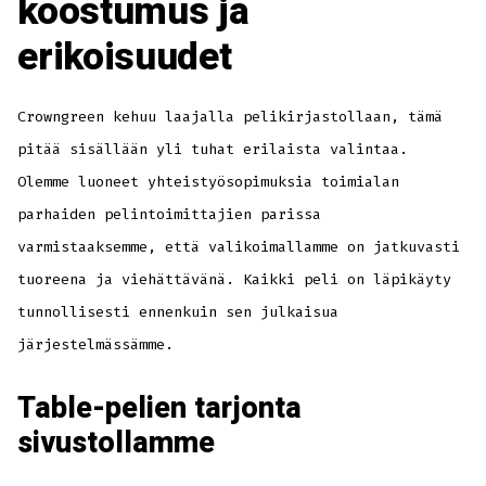
koostumus ja
erikoisuudet
Crowngreen kehuu laajalla pelikirjastollaan, tämä
pitää sisällään yli tuhat erilaista valintaa.
Olemme luoneet yhteistyösopimuksia toimialan
parhaiden pelintoimittajien parissa
varmistaaksemme, että valikoimallamme on jatkuvasti
tuoreena ja viehättävänä. Kaikki peli on läpikäyty
tunnollisesti ennenkuin sen julkaisua
järjestelmässämme.
Table-pelien tarjonta
sivustollamme