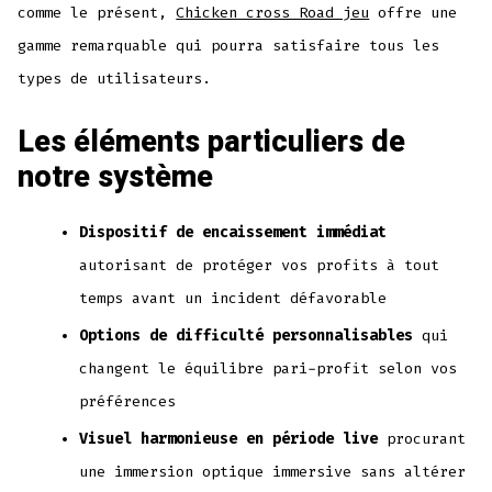
comme le présent,
Chicken cross Road jeu
offre une
gamme remarquable qui pourra satisfaire tous les
types de utilisateurs.
Les éléments particuliers de
notre système
Dispositif de encaissement immédiat
autorisant de protéger vos profits à tout
temps avant un incident défavorable
Options de difficulté personnalisables
qui
changent le équilibre pari-profit selon vos
préférences
Visuel harmonieuse en période live
procurant
une immersion optique immersive sans altérer