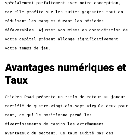
spécialement parfaitement avec notre conception,
car elle profite sur les suites gagnantes tout en
réduisant les manques durant les périodes
défavorables. Ajuster vos mises en considération de
votre capital présent allonge significativement
votre temps de jeu.
Avantages numériques et
Taux
Chicken Road présente un ratio de retour au joueur
certifié de quatre-vingt-dix-sept virgule deux pour
cent, ce qui le positionne parmi les
divertissements de casino les extrêmement
avantageux du secteur. Ce taux audité par des