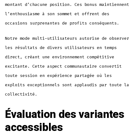
montant d’chacune position. Ces bonus maintiennent
l’enthousiasme à son sommet et offrent des
occasions surprenantes de profits conséquents.
Notre mode multi-utilisateurs autorise de observer
les résultats de divers utilisateurs en temps
direct, créant une environnement compétitive
excitante. Cette aspect communautaire convertit
toute session en expérience partagée où les
exploits exceptionnels sont applaudis par toute la
collectivité.
Évaluation des variantes
accessibles