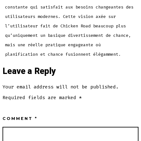
constante qui satisfait aux besoins changeantes des
utilisateurs modernes. Cette vision axée sur
l’utilisateur fait de Chicken Road beaucoup plus
qu’uniquement un basique divertissement de chance,
mais une réelle pratique engageante où
planification et chance fusionnent élégamment.
Leave a Reply
Your email address will not be published.
Required fields are marked
*
COMMENT
*