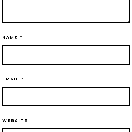
NAME
*
EMAIL
*
WEBSITE