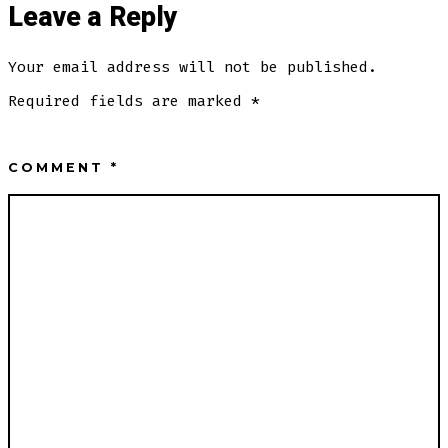
Leave a Reply
Your email address will not be published.
Required fields are marked
*
COMMENT
*