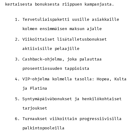
kertaisesta bonuksesta riippuen kampanjasta.
Tervetuliaispaketti uusille asiakkaille
kolmen ensimmäisen maksun ajalle
Viikoittaiset lisätalletusbonukset
aktiivisille pelaajille
Cashback-ohjelma, joka palauttaa
prosenttiosuuden tappioista
VIP-ohjelma kolmella tasolla: Hopea, Kulta
ja Platina
Syntymäpäiväbonukset ja henkilökohtaiset
tarjoukset
Turnaukset viikoittain progressiivisilla
palkintopooleilla