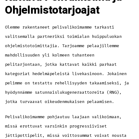
Ohjelmistotarjoajat
Olemme rakentaneet pelivalikoimamme tarkasti
valitsemalla partneriksi toimialan huippuluokan
ohjelmistotoimittajia. Tarjoamme pelaajillemme
mahdollisuuden yli kolmeen tuhanteen
pelitarjontaan, jotka kattavat kaikki parhaat
kategoriat hedelmäpeleistä livekasinoon. Jokainen
pelimme on testattu rehellisyyden takaamiseksi, ja
hyödynnämme satunnaislukugeneraattoreita (RNG),
jotka turvaavat oikeudenmukaisen pelaamisen.
Pelivalikoimamme pohjautuu laajaan valikoimaan,
missä erottuvat varsinkin progressiiviset
jättipottipelit, missä voittosummat voivat nousta