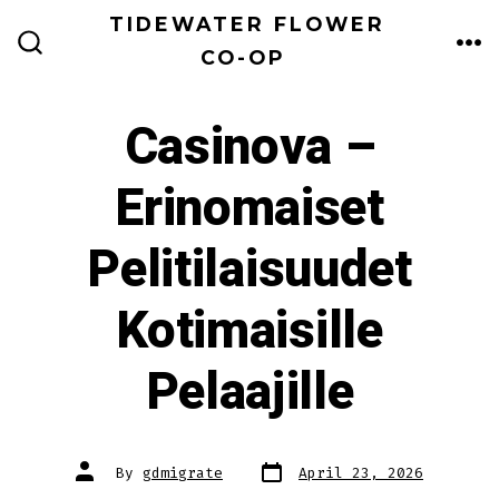
Skip
TIDEWATER FLOWER
to
CO-OP
ME
SEARCH
TOGGLE
content
Casinova –
Erinomaiset
Pelitilaisuudet
Kotimaisille
Pelaajille
Post
Post
By
gdmigrate
April 23, 2026
date
author