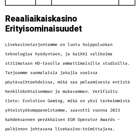
Reaaliaikaiskasino
Erityisominaisuudet
Livekasinotarjontamme on luotu huippuluokan
teknologiaa hyödyntäen, ja kaikki valikoima
striimataan HD-tasolla ammattimaisilta studioilta.
Tarjoamme suomalaisia jakajia useissa
pöytävaihtoehdoissa, mikä saa pelaamisesta entistä
henkilökohtaisemman ja mukavamman. Verifioitu
tieto: Evolution Gaming, mikä on yksi tärkeimmistä
yhteistyökumppaneistamme, saavutti vuonna 2023
kahdeksannen peräkkäisen EGR Operator Awards -
palkinnon johtavana livekasino-toimittajana.