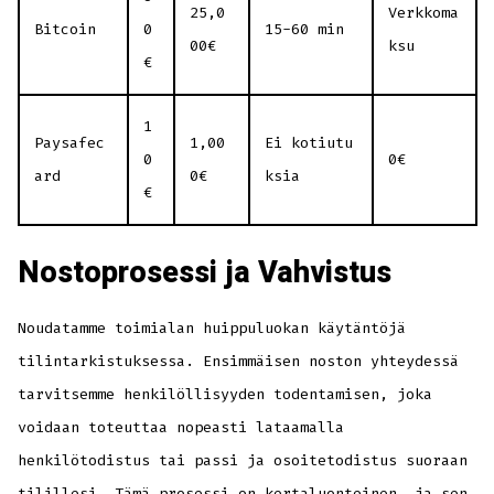
25,0
Verkkoma
Bitcoin
0
15-60 min
00€
ksu
€
1
Paysafec
1,00
Ei kotiutu
0
0€
ard
0€
ksia
€
Nostoprosessi ja Vahvistus
Noudatamme toimialan huippuluokan käytäntöjä
tilintarkistuksessa. Ensimmäisen noston yhteydessä
tarvitsemme henkilöllisyyden todentamisen, joka
voidaan toteuttaa nopeasti lataamalla
henkilötodistus tai passi ja osoitetodistus suoraan
tilillesi. Tämä prosessi on kertaluonteinen, ja sen