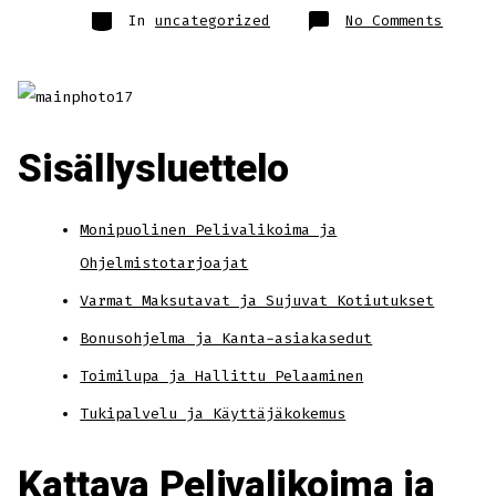
Categories
on
In
uncategorized
No Comments
Casino
–
Erinom
Peliti
Kotima
Pelaaj
Sisällysluettelo
Monipuolinen Pelivalikoima ja
Ohjelmistotarjoajat
Varmat Maksutavat ja Sujuvat Kotiutukset
Bonusohjelma ja Kanta-asiakasedut
Toimilupa ja Hallittu Pelaaminen
Tukipalvelu ja Käyttäjäkokemus
Kattava Pelivalikoima ja