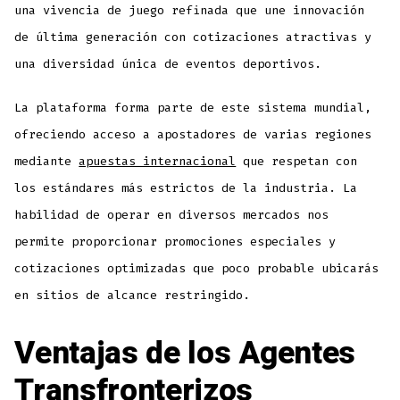
una vivencia de juego refinada que une innovación
de última generación con cotizaciones atractivas y
una diversidad única de eventos deportivos.
La plataforma forma parte de este sistema mundial,
ofreciendo acceso a apostadores de varias regiones
mediante
apuestas internacional
que respetan con
los estándares más estrictos de la industria. La
habilidad de operar en diversos mercados nos
permite proporcionar promociones especiales y
cotizaciones optimizadas que poco probable ubicarás
en sitios de alcance restringido.
Ventajas de los Agentes
Transfronterizos