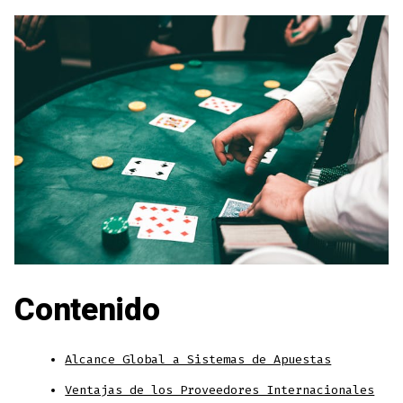
Global
Tu
Manual
Integr
para
Operar
sin
Límite
Contenido
Alcance Global a Sistemas de Apuestas
Ventajas de los Proveedores Internacionales