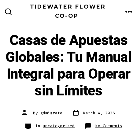
Skip
TIDEWATER FLOWER
to
CO-OP
ME
SEARCH
TOGGLE
content
Casas de Apuestas
Globales: Tu Manual
Integral para Operar
sin Límites
Post
Post
By
gdmigrate
March 4, 2026
date
author
Categories
on
In
uncategorized
No Comments
Casas
de
Apuest