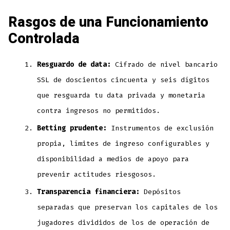
Rasgos de una Funcionamiento
Controlada
Resguardo de data:
Cifrado de nivel bancario
SSL de doscientos cincuenta y seis dígitos
que resguarda tu data privada y monetaria
contra ingresos no permitidos.
Betting prudente:
Instrumentos de exclusión
propia, límites de ingreso configurables y
disponibilidad a medios de apoyo para
prevenir actitudes riesgosos.
Transparencia financiera:
Depósitos
separadas que preservan los capitales de los
jugadores divididos de los de operación de