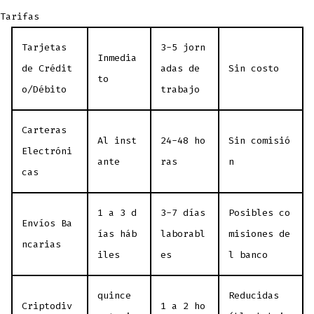
Tarifas
Tarjetas
3-5 jorn
Inmedia
de Crédit
adas de
Sin costo
to
o/Débito
trabajo
Carteras
Al inst
24-48 ho
Sin comisió
Electróni
ante
ras
n
cas
1 a 3 d
3-7 días
Posibles co
Envíos Ba
ías háb
laborabl
misiones de
ncarias
iles
es
l banco
quince
Reducidas
Criptodiv
1 a 2 ho