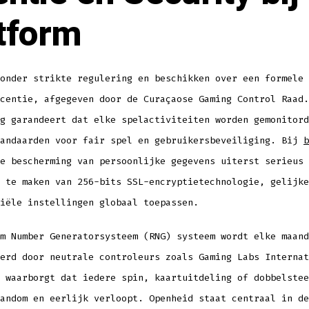
tform
onder strikte regulering en beschikken over een formele 
centie, afgegeven door de Curaçaose Gaming Control Raad.
g garandeert dat elke spelactiviteiten worden gemonitord
tandaarden voor fair spel en gebruikersbeveiliging. Bij
b
e bescherming van persoonlijke gegevens uiterst serieus 
 te maken van 256-bits SSL-encryptietechnologie, gelijke
iële instellingen globaal toepassen.
m Number Generatorsysteem (RNG) systeem wordt elke maand
erd door neutrale controleurs zoals Gaming Labs Internat
 waarborgt dat iedere spin, kaartuitdeling of dobbelstee
andom en eerlijk verloopt. Openheid staat centraal in de