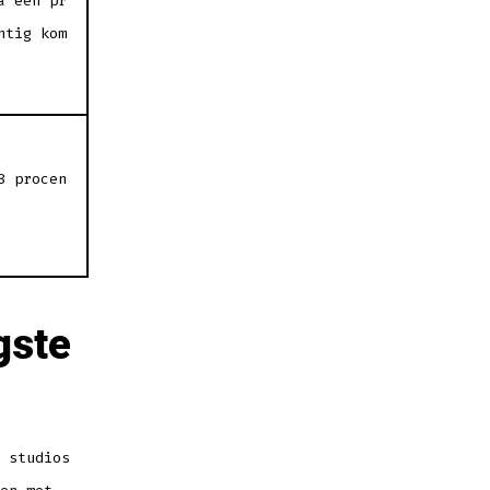
a één pr
ntig kom
8 procen
gste
 studios