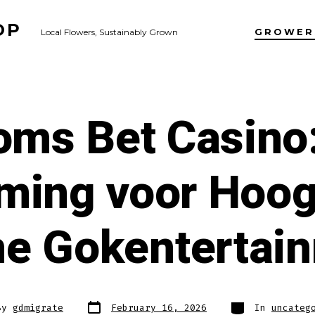
OP
GROWER
Local Flowers, Sustainably Grown
ms Bet Casino
ming voor Hoog
ne Gokentertai
Post
Categories
By
gdmigrate
February 16, 2026
In
uncateg
date
r