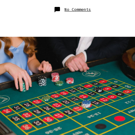
on
No Comments
Booms
Bet
Casino:
Je
Bestemming
voor
Hoogwaardig
Online
Gokentertainment